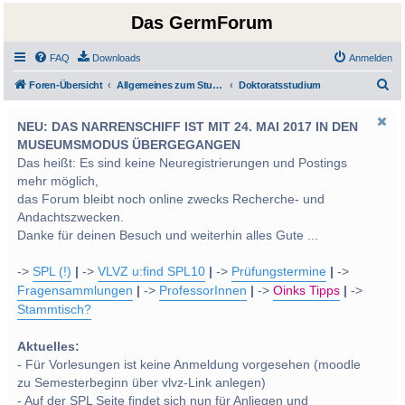
Das GermForum
FAQ
Downloads
Anmelden
S
Foren-Übersicht
Allgemeines zum Studium und Studentenleben
Doktoratsstudium
u
NEU: DAS NARRENSCHIFF IST MIT 24. MAI 2017 IN DEN
c
MUSEUMSMODUS ÜBERGEGANGEN
h
Das heißt: Es sind keine Neuregistrierungen und Postings
e
mehr möglich,
das Forum bleibt noch online zwecks Recherche- und
Andachtszwecken.
Danke für deinen Besuch und weiterhin alles Gute ...
->
SPL (!)
|
->
VLVZ u:find SPL10
|
->
Prüfungstermine
|
->
Fragensammlungen
|
->
ProfessorInnen
|
->
Oinks Tipps
|
->
Stammtisch?
Aktuelles:
- Für Vorlesungen ist keine Anmeldung vorgesehen (moodle
zu Semesterbeginn über vlvz-Link anlegen)
- Auf der SPL Seite findet sich nun für Anliegen und