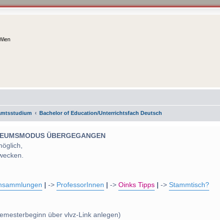
 Wien
amtsstudium
Bachelor of Education/Unterrichtsfach Deutsch
 MUSEUMSMODUS ÜBERGEGANGEN
möglich,
wecken.
nsammlungen
|
->
ProfessorInnen
|
->
Oinks Tipps
|
->
Stammtisch?
emesterbeginn über vlvz-Link anlegen)