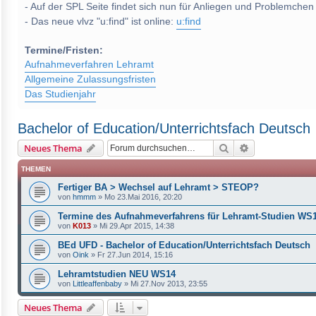
- Auf der SPL Seite findet sich nun für Anliegen und Problemchen
- Das neue vlvz "u:find" ist online:
u:find
Termine/Fristen:
Aufnahmeverfahren Lehramt
Allgemeine Zulassungsfristen
Das Studienjahr
Bachelor of Education/Unterrichtsfach Deutsch
Suche
Erweiterte Suc
Neues Thema
THEMEN
Fertiger BA > Wechsel auf Lehramt > STEOP?
von
hmmm
»
Mo 23.Mai 2016, 20:20
Termine des Aufnahmeverfahrens für Lehramt-Studien W
von
K013
»
Mi 29.Apr 2015, 14:38
BEd UFD - Bachelor of Education/Unterrichtsfach Deutsch
von
Oink
»
Fr 27.Jun 2014, 15:16
Lehramtstudien NEU WS14
von
Littleaffenbaby
»
Mi 27.Nov 2013, 23:55
Neues Thema