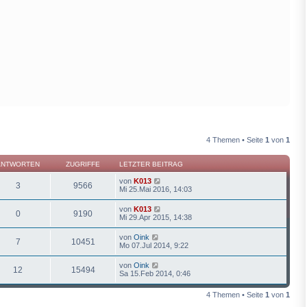
4 Themen • Seite
1
von
1
ANTWORTEN
ZUGRIFFE
LETZTER BEITRAG
von
K013
3
9566
Mi 25.Mai 2016, 14:03
von
K013
0
9190
Mi 29.Apr 2015, 14:38
von
Oink
7
10451
Mo 07.Jul 2014, 9:22
von
Oink
12
15494
Sa 15.Feb 2014, 0:46
4 Themen • Seite
1
von
1