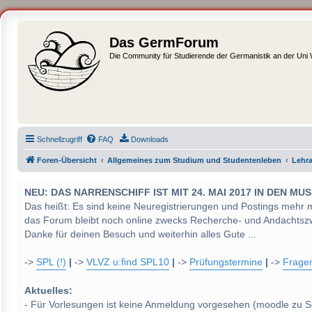
Das GermForum
Die Community für Studierende der Germanistik an der Uni
Schnellzugriff
FAQ
Downloads
Foren-Übersicht
Allgemeines zum Studium und Studentenleben
Lehr
NEU: DAS NARRENSCHIFF IST MIT 24. MAI 2017 IN DEN
Das heißt: Es sind keine Neuregistrierungen und Postings mehr 
das Forum bleibt noch online zwecks Recherche- und Andachtsz
Danke für deinen Besuch und weiterhin alles Gute ...
->
SPL (!)
|
->
VLVZ u:find SPL10
|
->
Prüfungstermine
|
->
Frage
Aktuelles:
- Für Vorlesungen ist keine Anmeldung vorgesehen (moodle zu S