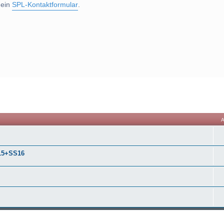
 ein
SPL-Kontaktformular
.
he
S15+SS16