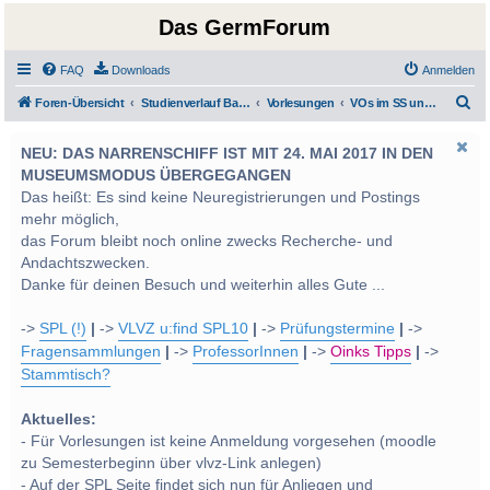
Das GermForum
FAQ
Downloads
Anmelden
S
Foren-Übersicht
Studienverlauf Bachelor-/Masterstudien sowie UF Deutsch
Vorlesungen
VOs im SS und WS 2014
u
NEU: DAS NARRENSCHIFF IST MIT 24. MAI 2017 IN DEN
c
MUSEUMSMODUS ÜBERGEGANGEN
h
Das heißt: Es sind keine Neuregistrierungen und Postings
e
mehr möglich,
das Forum bleibt noch online zwecks Recherche- und
Andachtszwecken.
Danke für deinen Besuch und weiterhin alles Gute ...
->
SPL (!)
|
->
VLVZ u:find SPL10
|
->
Prüfungstermine
|
->
Fragensammlungen
|
->
ProfessorInnen
|
->
Oinks Tipps
|
->
Stammtisch?
Aktuelles:
- Für Vorlesungen ist keine Anmeldung vorgesehen (moodle
zu Semesterbeginn über vlvz-Link anlegen)
- Auf der SPL Seite findet sich nun für Anliegen und