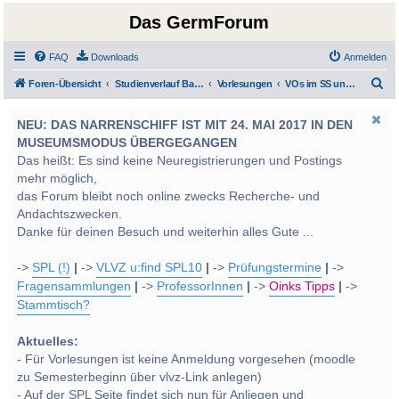
Das GermForum
FAQ
Downloads
Anmelden
S
Foren-Übersicht
Studienverlauf Bachelor-/Masterstudien sowie UF Deutsch
Vorlesungen
VOs im SS und WS 2014
u
NEU: DAS NARRENSCHIFF IST MIT 24. MAI 2017 IN DEN
c
MUSEUMSMODUS ÜBERGEGANGEN
h
Das heißt: Es sind keine Neuregistrierungen und Postings
e
mehr möglich,
das Forum bleibt noch online zwecks Recherche- und
Andachtszwecken.
Danke für deinen Besuch und weiterhin alles Gute ...
->
SPL (!)
|
->
VLVZ u:find SPL10
|
->
Prüfungstermine
|
->
Fragensammlungen
|
->
ProfessorInnen
|
->
Oinks Tipps
|
->
Stammtisch?
Aktuelles:
- Für Vorlesungen ist keine Anmeldung vorgesehen (moodle
zu Semesterbeginn über vlvz-Link anlegen)
- Auf der SPL Seite findet sich nun für Anliegen und