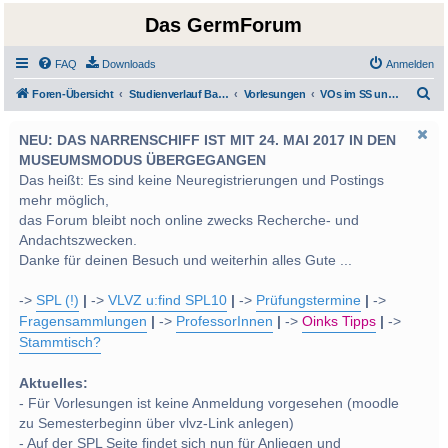
Das GermForum
FAQ
Downloads
Anmelden
S
Foren-Übersicht
Studienverlauf Bachelor-/Masterstudien sowie UF Deutsch
Vorlesungen
VOs im SS und WS 2014
u
NEU: DAS NARRENSCHIFF IST MIT 24. MAI 2017 IN DEN
c
MUSEUMSMODUS ÜBERGEGANGEN
h
Das heißt: Es sind keine Neuregistrierungen und Postings
e
mehr möglich,
das Forum bleibt noch online zwecks Recherche- und
Andachtszwecken.
Danke für deinen Besuch und weiterhin alles Gute ...
->
SPL (!)
|
->
VLVZ u:find SPL10
|
->
Prüfungstermine
|
->
Fragensammlungen
|
->
ProfessorInnen
|
->
Oinks Tipps
|
->
Stammtisch?
Aktuelles:
- Für Vorlesungen ist keine Anmeldung vorgesehen (moodle
zu Semesterbeginn über vlvz-Link anlegen)
- Auf der SPL Seite findet sich nun für Anliegen und