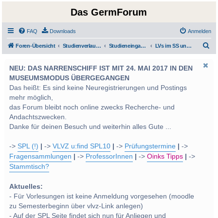
Das GermForum
FAQ
Downloads
Anmelden
S
Foren-Übersicht
Studienverlauf Bachelor-/Masterstudien sowie UF Deutsch
Studieneingangsphase und Grundlagen
LVs im SS und WS 2014
u
NEU: DAS NARRENSCHIFF IST MIT 24. MAI 2017 IN DEN
c
MUSEUMSMODUS ÜBERGEGANGEN
h
Das heißt: Es sind keine Neuregistrierungen und Postings
e
mehr möglich,
das Forum bleibt noch online zwecks Recherche- und
Andachtszwecken.
Danke für deinen Besuch und weiterhin alles Gute ...
->
SPL (!)
|
->
VLVZ u:find SPL10
|
->
Prüfungstermine
|
->
Fragensammlungen
|
->
ProfessorInnen
|
->
Oinks Tipps
|
->
Stammtisch?
Aktuelles:
- Für Vorlesungen ist keine Anmeldung vorgesehen (moodle
zu Semesterbeginn über vlvz-Link anlegen)
- Auf der SPL Seite findet sich nun für Anliegen und