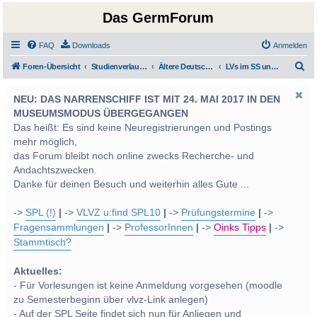
Das GermForum
FAQ
Downloads
Anmelden
S
Foren-Übersicht
Studienverlauf Bachelor-/Masterstudien sowie UF Deutsch
Ältere Deutsche Literatur
LVs im SS und WS 2014
u
NEU: DAS NARRENSCHIFF IST MIT 24. MAI 2017 IN DEN
c
MUSEUMSMODUS ÜBERGEGANGEN
h
Das heißt: Es sind keine Neuregistrierungen und Postings
e
mehr möglich,
das Forum bleibt noch online zwecks Recherche- und
Andachtszwecken.
Danke für deinen Besuch und weiterhin alles Gute ...
->
SPL (!)
|
->
VLVZ u:find SPL10
|
->
Prüfungstermine
|
->
Fragensammlungen
|
->
ProfessorInnen
|
->
Oinks Tipps
|
->
Stammtisch?
Aktuelles:
- Für Vorlesungen ist keine Anmeldung vorgesehen (moodle
zu Semesterbeginn über vlvz-Link anlegen)
- Auf der SPL Seite findet sich nun für Anliegen und