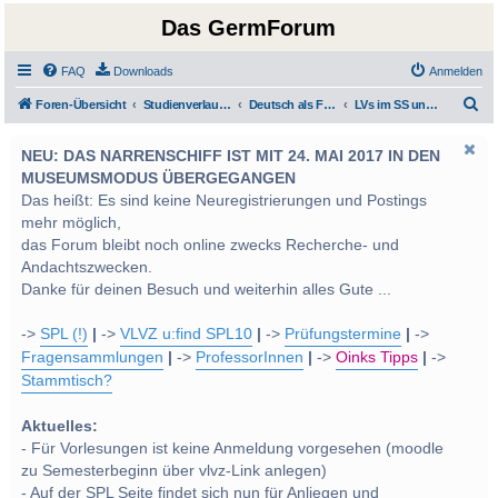
Das GermForum
FAQ
Downloads
Anmelden
S
Foren-Übersicht
Studienverlauf Bachelor-/Masterstudien sowie UF Deutsch
Deutsch als Fremd-/Zweitsprache
LVs im SS und WS 2014
u
NEU: DAS NARRENSCHIFF IST MIT 24. MAI 2017 IN DEN
c
MUSEUMSMODUS ÜBERGEGANGEN
h
Das heißt: Es sind keine Neuregistrierungen und Postings
e
mehr möglich,
das Forum bleibt noch online zwecks Recherche- und
Andachtszwecken.
Danke für deinen Besuch und weiterhin alles Gute ...
->
SPL (!)
|
->
VLVZ u:find SPL10
|
->
Prüfungstermine
|
->
Fragensammlungen
|
->
ProfessorInnen
|
->
Oinks Tipps
|
->
Stammtisch?
Aktuelles:
- Für Vorlesungen ist keine Anmeldung vorgesehen (moodle
zu Semesterbeginn über vlvz-Link anlegen)
- Auf der SPL Seite findet sich nun für Anliegen und