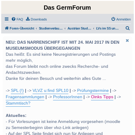
Das GermForum
FAQ
Downloads
Anmelden
S
Foren-Übersicht
Studienverlauf Bachelor-/Masterstudien sowie UF Deutsch
Austrian Studies
LVs im SS und WS 2014
u
NEU: DAS NARRENSCHIFF IST MIT 24. MAI 2017 IN DEN
c
MUSEUMSMODUS ÜBERGEGANGEN
h
Das heißt: Es sind keine Neuregistrierungen und Postings
e
mehr möglich,
das Forum bleibt noch online zwecks Recherche- und
Andachtszwecken.
Danke für deinen Besuch und weiterhin alles Gute ...
->
SPL (!)
|
->
VLVZ u:find SPL10
|
->
Prüfungstermine
|
->
Fragensammlungen
|
->
ProfessorInnen
|
->
Oinks Tipps
|
->
Stammtisch?
Aktuelles:
- Für Vorlesungen ist keine Anmeldung vorgesehen (moodle
zu Semesterbeginn über vlvz-Link anlegen)
- Auf der SPL Seite findet sich nun für Anliegen und