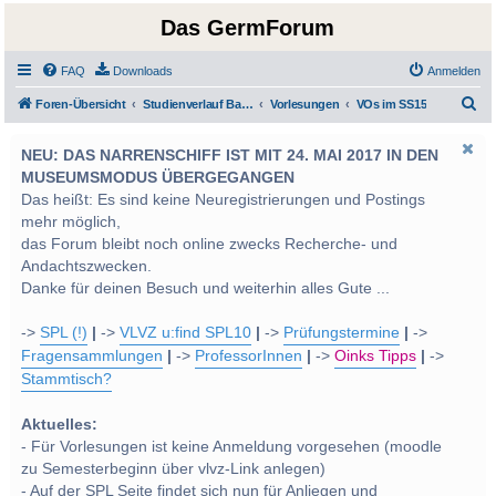
Das GermForum
FAQ
Downloads
Anmelden
S
Foren-Übersicht
Studienverlauf Bachelor-/Masterstudien sowie UF Deutsch
Vorlesungen
VOs im SS15
u
NEU: DAS NARRENSCHIFF IST MIT 24. MAI 2017 IN DEN
c
MUSEUMSMODUS ÜBERGEGANGEN
h
Das heißt: Es sind keine Neuregistrierungen und Postings
e
mehr möglich,
das Forum bleibt noch online zwecks Recherche- und
Andachtszwecken.
Danke für deinen Besuch und weiterhin alles Gute ...
->
SPL (!)
|
->
VLVZ u:find SPL10
|
->
Prüfungstermine
|
->
Fragensammlungen
|
->
ProfessorInnen
|
->
Oinks Tipps
|
->
Stammtisch?
Aktuelles:
- Für Vorlesungen ist keine Anmeldung vorgesehen (moodle
zu Semesterbeginn über vlvz-Link anlegen)
- Auf der SPL Seite findet sich nun für Anliegen und