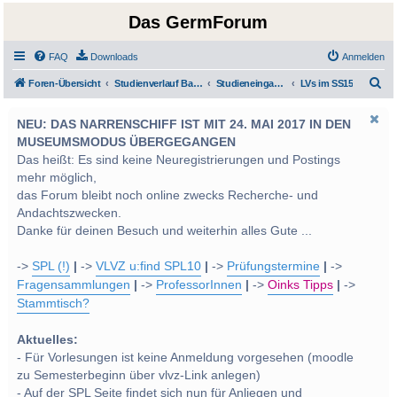
Das GermForum
FAQ
Downloads
Anmelden
S
Foren-Übersicht
Studienverlauf Bachelor-/Masterstudien sowie UF Deutsch
Studieneingangsphase und Grundlagen
LVs im SS15
u
NEU: DAS NARRENSCHIFF IST MIT 24. MAI 2017 IN DEN
c
MUSEUMSMODUS ÜBERGEGANGEN
h
Das heißt: Es sind keine Neuregistrierungen und Postings
e
mehr möglich,
das Forum bleibt noch online zwecks Recherche- und
Andachtszwecken.
Danke für deinen Besuch und weiterhin alles Gute ...
->
SPL (!)
|
->
VLVZ u:find SPL10
|
->
Prüfungstermine
|
->
Fragensammlungen
|
->
ProfessorInnen
|
->
Oinks Tipps
|
->
Stammtisch?
Aktuelles:
- Für Vorlesungen ist keine Anmeldung vorgesehen (moodle
zu Semesterbeginn über vlvz-Link anlegen)
- Auf der SPL Seite findet sich nun für Anliegen und