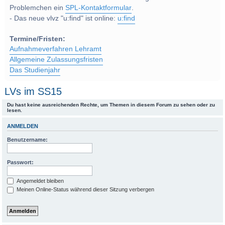
Problemchen ein
SPL-Kontaktformular
.
- Das neue vlvz "u:find" ist online:
u:find
Termine/Fristen:
Aufnahmeverfahren Lehramt
Allgemeine Zulassungsfristen
Das Studienjahr
LVs im SS15
Du hast keine ausreichenden Rechte, um Themen in diesem Forum zu sehen oder zu
lesen.
ANMELDEN
Benutzername:
Passwort:
Angemeldet bleiben
Meinen Online-Status während dieser Sitzung verbergen