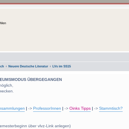
 Wien
sch
Neuere Deutsche Literatur
LVs im SS15
 MUSEUMSMODUS ÜBERGEGANGEN
möglich,
wecken.
nsammlungen
|
->
ProfessorInnen
|
->
Oinks Tipps
|
->
Stammtisch?
emesterbeginn über vlvz-Link anlegen)