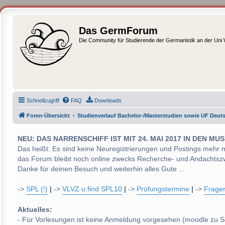
Das GermForum
Die Community für Studierende der Germanistik an der Uni
Schnellzugriff
FAQ
Downloads
Foren-Übersicht
Studienverlauf Bachelor-/Masterstudien sowie UF Deut
NEU: DAS NARRENSCHIFF IST MIT 24. MAI 2017 IN DEN
Das heißt: Es sind keine Neuregistrierungen und Postings mehr 
das Forum bleibt noch online zwecks Recherche- und Andachtsz
Danke für deinen Besuch und weiterhin alles Gute ...
->
SPL (!)
|
->
VLVZ u:find SPL10
|
->
Prüfungstermine
|
->
Frage
Aktuelles:
- Für Vorlesungen ist keine Anmeldung vorgesehen (moodle zu S