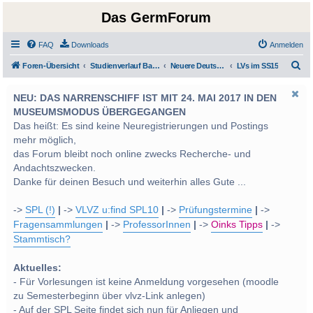
Das GermForum
FAQ
Downloads
Anmelden
S
Foren-Übersicht
Studienverlauf Bachelor-/Masterstudien sowie UF Deutsch
Neuere Deutsche Literatur
LVs im SS15
u
NEU: DAS NARRENSCHIFF IST MIT 24. MAI 2017 IN DEN
c
MUSEUMSMODUS ÜBERGEGANGEN
h
Das heißt: Es sind keine Neuregistrierungen und Postings
e
mehr möglich,
das Forum bleibt noch online zwecks Recherche- und
Andachtszwecken.
Danke für deinen Besuch und weiterhin alles Gute ...
->
SPL (!)
|
->
VLVZ u:find SPL10
|
->
Prüfungstermine
|
->
Fragensammlungen
|
->
ProfessorInnen
|
->
Oinks Tipps
|
->
Stammtisch?
Aktuelles:
- Für Vorlesungen ist keine Anmeldung vorgesehen (moodle
zu Semesterbeginn über vlvz-Link anlegen)
- Auf der SPL Seite findet sich nun für Anliegen und