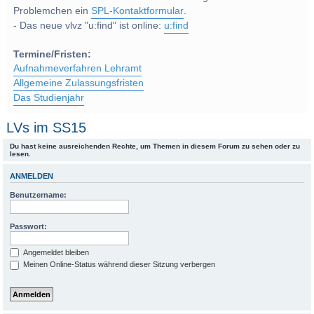
Problemchen ein
SPL-Kontaktformular
.
- Das neue vlvz "u:find" ist online:
u:find
Termine/Fristen:
Aufnahmeverfahren Lehramt
Allgemeine Zulassungsfristen
Das Studienjahr
LVs im SS15
Du hast keine ausreichenden Rechte, um Themen in diesem Forum zu sehen oder zu
lesen.
ANMELDEN
Benutzername:
Passwort:
Angemeldet bleiben
Meinen Online-Status während dieser Sitzung verbergen