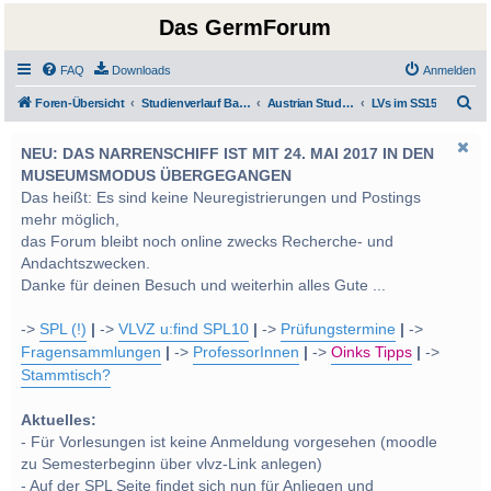
Das GermForum
FAQ
Downloads
Anmelden
S
Foren-Übersicht
Studienverlauf Bachelor-/Masterstudien sowie UF Deutsch
Austrian Studies
LVs im SS15
u
NEU: DAS NARRENSCHIFF IST MIT 24. MAI 2017 IN DEN
c
MUSEUMSMODUS ÜBERGEGANGEN
h
Das heißt: Es sind keine Neuregistrierungen und Postings
e
mehr möglich,
das Forum bleibt noch online zwecks Recherche- und
Andachtszwecken.
Danke für deinen Besuch und weiterhin alles Gute ...
->
SPL (!)
|
->
VLVZ u:find SPL10
|
->
Prüfungstermine
|
->
Fragensammlungen
|
->
ProfessorInnen
|
->
Oinks Tipps
|
->
Stammtisch?
Aktuelles:
- Für Vorlesungen ist keine Anmeldung vorgesehen (moodle
zu Semesterbeginn über vlvz-Link anlegen)
- Auf der SPL Seite findet sich nun für Anliegen und