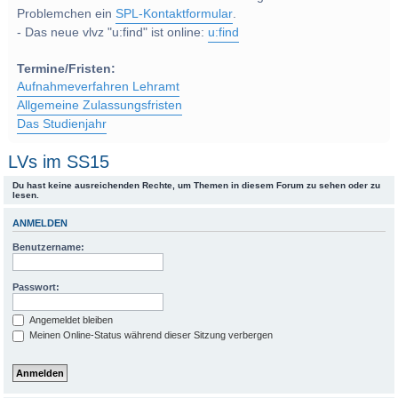
Problemchen ein
SPL-Kontaktformular
.
- Das neue vlvz "u:find" ist online:
u:find
Termine/Fristen:
Aufnahmeverfahren Lehramt
Allgemeine Zulassungsfristen
Das Studienjahr
LVs im SS15
Du hast keine ausreichenden Rechte, um Themen in diesem Forum zu sehen oder zu
lesen.
ANMELDEN
Benutzername:
Passwort:
Angemeldet bleiben
Meinen Online-Status während dieser Sitzung verbergen