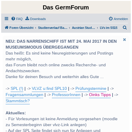
Das GermForum
FAQ
Downloads
Anmelden
S
Foren-Übersicht
Studienverlauf Bachelor-/Masterstudien sowie UF Deutsch
Austrian Studies
LVs im SS15
u
NEU: DAS NARRENSCHIFF IST MIT 24. MAI 2017 IN DEN
c
MUSEUMSMODUS ÜBERGEGANGEN
h
Das heißt: Es sind keine Neuregistrierungen und Postings
e
mehr möglich,
das Forum bleibt noch online zwecks Recherche- und
Andachtszwecken.
Danke für deinen Besuch und weiterhin alles Gute ...
->
SPL (!)
|
->
VLVZ u:find SPL10
|
->
Prüfungstermine
|
->
Fragensammlungen
|
->
ProfessorInnen
|
->
Oinks Tipps
|
->
Stammtisch?
Aktuelles:
- Für Vorlesungen ist keine Anmeldung vorgesehen (moodle
zu Semesterbeginn über vlvz-Link anlegen)
- Auf der SPL Seite findet sich nun für Anliegen und