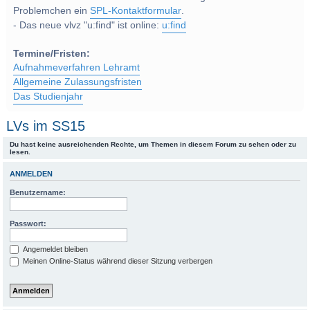
Problemchen ein
SPL-Kontaktformular
.
- Das neue vlvz "u:find" ist online:
u:find
Termine/Fristen:
Aufnahmeverfahren Lehramt
Allgemeine Zulassungsfristen
Das Studienjahr
LVs im SS15
Du hast keine ausreichenden Rechte, um Themen in diesem Forum zu sehen oder zu
lesen.
ANMELDEN
Benutzername:
Passwort:
Angemeldet bleiben
Meinen Online-Status während dieser Sitzung verbergen