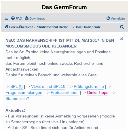
Das GermForum
FAQ
Downloads
Anmelden
S
Foren-Übersicht
Studienverlauf Bachelor-/Masterstudien sowie UF Deutsch
Das Studienende
u
NEU: DAS NARRENSCHIFF IST MIT 24. MAI 2017 IN DEN
c
MUSEUMSMODUS ÜBERGEGANGEN
h
Das heißt: Es sind keine Neuregistrierungen und Postings
e
mehr möglich,
das Forum bleibt noch online zwecks Recherche- und
Andachtszwecken.
Danke für deinen Besuch und weiterhin alles Gute ...
->
SPL (!)
|
->
VLVZ u:find SPL10
|
->
Prüfungstermine
|
->
Fragensammlungen
|
->
ProfessorInnen
|
->
Oinks Tipps
|
->
Stammtisch?
Aktuelles:
- Für Vorlesungen ist keine Anmeldung vorgesehen (moodle
zu Semesterbeginn über vlvz-Link anlegen)
- Auf der SPL Seite findet sich nun für Anliegen und