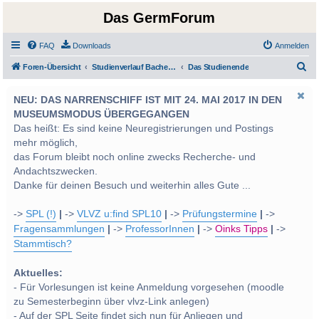
Das GermForum
FAQ
Downloads
Anmelden
S
Foren-Übersicht
Studienverlauf Bachelor-/Masterstudien sowie UF Deutsch
Das Studienende
u
NEU: DAS NARRENSCHIFF IST MIT 24. MAI 2017 IN DEN
c
MUSEUMSMODUS ÜBERGEGANGEN
h
Das heißt: Es sind keine Neuregistrierungen und Postings
e
mehr möglich,
das Forum bleibt noch online zwecks Recherche- und
Andachtszwecken.
Danke für deinen Besuch und weiterhin alles Gute ...
->
SPL (!)
|
->
VLVZ u:find SPL10
|
->
Prüfungstermine
|
->
Fragensammlungen
|
->
ProfessorInnen
|
->
Oinks Tipps
|
->
Stammtisch?
Aktuelles:
- Für Vorlesungen ist keine Anmeldung vorgesehen (moodle
zu Semesterbeginn über vlvz-Link anlegen)
- Auf der SPL Seite findet sich nun für Anliegen und