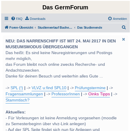
Das GermForum
FAQ
Downloads
Anmelden
S
Foren-Übersicht
Studienverlauf Bachelor-/Masterstudien sowie UF Deutsch
Das Studienende
u
NEU: DAS NARRENSCHIFF IST MIT 24. MAI 2017 IN DEN
c
MUSEUMSMODUS ÜBERGEGANGEN
h
Das heißt: Es sind keine Neuregistrierungen und Postings
e
mehr möglich,
das Forum bleibt noch online zwecks Recherche- und
Andachtszwecken.
Danke für deinen Besuch und weiterhin alles Gute ...
->
SPL (!)
|
->
VLVZ u:find SPL10
|
->
Prüfungstermine
|
->
Fragensammlungen
|
->
ProfessorInnen
|
->
Oinks Tipps
|
->
Stammtisch?
Aktuelles:
- Für Vorlesungen ist keine Anmeldung vorgesehen (moodle
zu Semesterbeginn über vlvz-Link anlegen)
- Auf der SPL Seite findet sich nun für Anliegen und