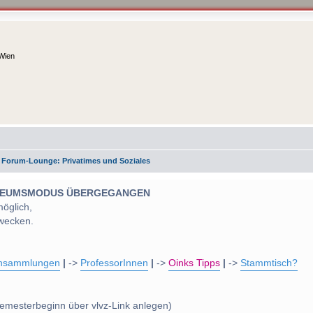
 Wien
 Forum-Lounge: Privatimes und Soziales
 MUSEUMSMODUS ÜBERGEGANGEN
möglich,
wecken.
nsammlungen
|
->
ProfessorInnen
|
->
Oinks Tipps
|
->
Stammtisch?
emesterbeginn über vlvz-Link anlegen)