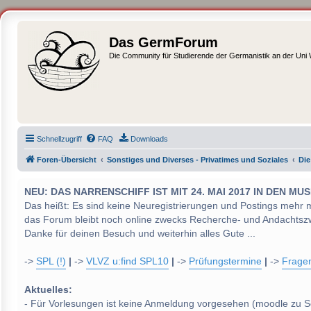
Das GermForum
Die Community für Studierende der Germanistik an der Uni
Schnellzugriff
FAQ
Downloads
Foren-Übersicht
Sonstiges und Diverses - Privatimes und Soziales
Die
NEU: DAS NARRENSCHIFF IST MIT 24. MAI 2017 IN DEN
Das heißt: Es sind keine Neuregistrierungen und Postings mehr 
das Forum bleibt noch online zwecks Recherche- und Andachtsz
Danke für deinen Besuch und weiterhin alles Gute ...
->
SPL (!)
|
->
VLVZ u:find SPL10
|
->
Prüfungstermine
|
->
Frage
Aktuelles:
- Für Vorlesungen ist keine Anmeldung vorgesehen (moodle zu S