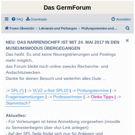
Das GermForum
FAQ
Downloads
Anmelden
S
Foren-Übersicht
Lehrende und Prüfungen
Prüfungstermine und von den Lehrveranstaltungsleitern gestellte Prüfungsfragen
u
NEU: DAS NARRENSCHIFF IST MIT 24. MAI 2017 IN DEN
c
MUSEUMSMODUS ÜBERGEGANGEN
h
Das heißt: Es sind keine Neuregistrierungen und Postings
e
mehr möglich,
das Forum bleibt noch online zwecks Recherche- und
Andachtszwecken.
Danke für deinen Besuch und weiterhin alles Gute ...
->
SPL (!)
|
->
VLVZ u:find SPL10
|
->
Prüfungstermine
|
->
Fragensammlungen
|
->
ProfessorInnen
|
->
Oinks Tipps
|
->
Stammtisch?
Aktuelles:
- Für Vorlesungen ist keine Anmeldung vorgesehen (moodle
zu Semesterbeginn über vlvz-Link anlegen)
- Auf der SPL Seite findet sich nun für Anliegen und