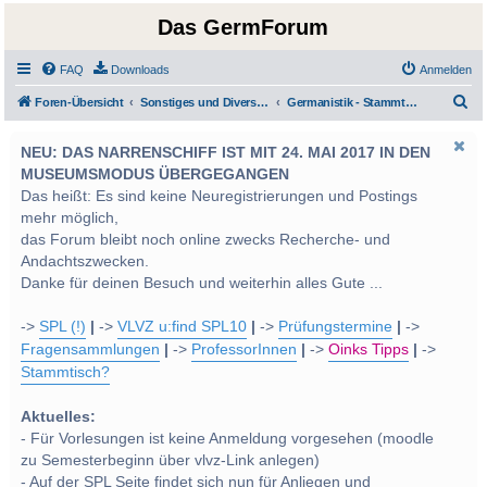
Das GermForum
FAQ
Downloads
Anmelden
S
Foren-Übersicht
Sonstiges und Diverses - Privatimes und Soziales
Germanistik - Stammtisch
u
NEU: DAS NARRENSCHIFF IST MIT 24. MAI 2017 IN DEN
c
MUSEUMSMODUS ÜBERGEGANGEN
h
Das heißt: Es sind keine Neuregistrierungen und Postings
e
mehr möglich,
das Forum bleibt noch online zwecks Recherche- und
Andachtszwecken.
Danke für deinen Besuch und weiterhin alles Gute ...
->
SPL (!)
|
->
VLVZ u:find SPL10
|
->
Prüfungstermine
|
->
Fragensammlungen
|
->
ProfessorInnen
|
->
Oinks Tipps
|
->
Stammtisch?
Aktuelles:
- Für Vorlesungen ist keine Anmeldung vorgesehen (moodle
zu Semesterbeginn über vlvz-Link anlegen)
- Auf der SPL Seite findet sich nun für Anliegen und