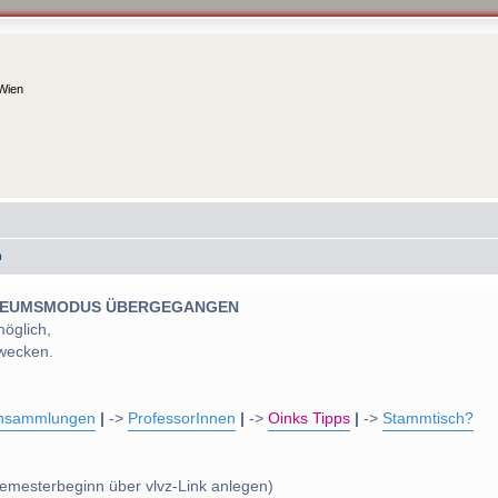
 Wien
m
 MUSEUMSMODUS ÜBERGEGANGEN
möglich,
wecken.
nsammlungen
|
->
ProfessorInnen
|
->
Oinks Tipps
|
->
Stammtisch?
emesterbeginn über vlvz-Link anlegen)