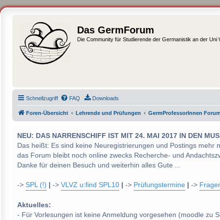
Das GermForum
Die Community für Studierende der Germanistik an der Uni
Schnellzugriff
FAQ
Downloads
Foren-Übersicht
Lehrende und Prüfungen
GermProfessorInnen Foru
NEU: DAS NARRENSCHIFF IST MIT 24. MAI 2017 IN DEN
Das heißt: Es sind keine Neuregistrierungen und Postings mehr 
das Forum bleibt noch online zwecks Recherche- und Andachtsz
Danke für deinen Besuch und weiterhin alles Gute ...
->
SPL (!)
|
->
VLVZ u:find SPL10
|
->
Prüfungstermine
|
->
Frage
Aktuelles:
- Für Vorlesungen ist keine Anmeldung vorgesehen (moodle zu S