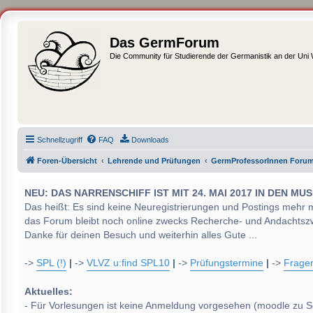
Das GermForum
Die Community für Studierende der Germanistik an der Uni
Schnellzugriff
FAQ
Downloads
Foren-Übersicht
Lehrende und Prüfungen
GermProfessorInnen Foru
NEU: DAS NARRENSCHIFF IST MIT 24. MAI 2017 IN DEN
Das heißt: Es sind keine Neuregistrierungen und Postings mehr 
das Forum bleibt noch online zwecks Recherche- und Andachtsz
Danke für deinen Besuch und weiterhin alles Gute ...
->
SPL (!)
|
->
VLVZ u:find SPL10
|
->
Prüfungstermine
|
->
Frage
Aktuelles:
- Für Vorlesungen ist keine Anmeldung vorgesehen (moodle zu S