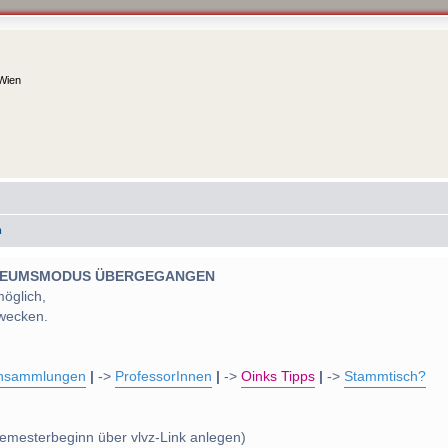
 Wien
m
 MUSEUMSMODUS ÜBERGEGANGEN
möglich,
wecken.
nsammlungen
|
->
ProfessorInnen
|
->
Oinks Tipps
|
->
Stammtisch?
emesterbeginn über vlvz-Link anlegen)