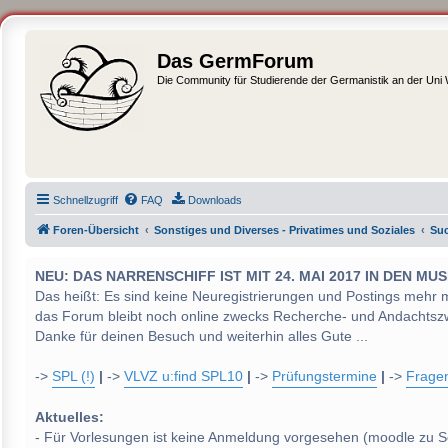
Das GermForum
Die Community für Studierende der Germanistik an der Uni
Schnellzugriff
FAQ
Downloads
Foren-Übersicht
Sonstiges und Diverses - Privatimes und Soziales
Suc
NEU: DAS NARRENSCHIFF IST MIT 24. MAI 2017 IN DEN
Das heißt: Es sind keine Neuregistrierungen und Postings mehr 
das Forum bleibt noch online zwecks Recherche- und Andachtsz
Danke für deinen Besuch und weiterhin alles Gute ...
->
SPL (!)
|
->
VLVZ u:find SPL10
|
->
Prüfungstermine
|
->
Frage
Aktuelles:
- Für Vorlesungen ist keine Anmeldung vorgesehen (moodle zu S