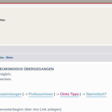
 Wien
he - Biete
 MUSEUMSMODUS ÜBERGEGANGEN
möglich,
wecken.
nsammlungen
|
->
ProfessorInnen
|
->
Oinks Tipps
|
->
Stammtisch?
emesterbeginn über vlvz-Link anlegen)