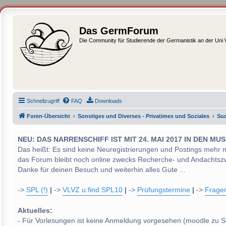
Das GermForum
Die Community für Studierende der Germanistik an der Uni
Schnellzugriff
FAQ
Downloads
Foren-Übersicht
Sonstiges und Diverses - Privatimes und Soziales
Suc
NEU: DAS NARRENSCHIFF IST MIT 24. MAI 2017 IN DEN
Das heißt: Es sind keine Neuregistrierungen und Postings mehr 
das Forum bleibt noch online zwecks Recherche- und Andachtsz
Danke für deinen Besuch und weiterhin alles Gute ...
->
SPL (!)
|
->
VLVZ u:find SPL10
|
->
Prüfungstermine
|
->
Frage
Aktuelles:
- Für Vorlesungen ist keine Anmeldung vorgesehen (moodle zu S