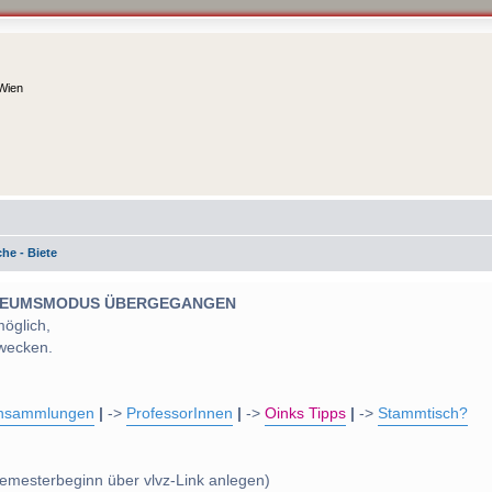
 Wien
he - Biete
 MUSEUMSMODUS ÜBERGEGANGEN
möglich,
wecken.
nsammlungen
|
->
ProfessorInnen
|
->
Oinks Tipps
|
->
Stammtisch?
emesterbeginn über vlvz-Link anlegen)