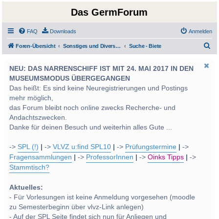
Das GermForum
FAQ
Downloads
Anmelden
S
Foren-Übersicht
Sonstiges und Diverses - Privatimes und Soziales
Suche - Biete
u
NEU: DAS NARRENSCHIFF IST MIT 24. MAI 2017 IN DEN
c
MUSEUMSMODUS ÜBERGEGANGEN
h
Das heißt: Es sind keine Neuregistrierungen und Postings
e
mehr möglich,
das Forum bleibt noch online zwecks Recherche- und
Andachtszwecken.
Danke für deinen Besuch und weiterhin alles Gute ...
->
SPL (!)
|
->
VLVZ u:find SPL10
|
->
Prüfungstermine
|
->
Fragensammlungen
|
->
ProfessorInnen
|
->
Oinks Tipps
|
->
Stammtisch?
Aktuelles:
- Für Vorlesungen ist keine Anmeldung vorgesehen (moodle
zu Semesterbeginn über vlvz-Link anlegen)
- Auf der SPL Seite findet sich nun für Anliegen und