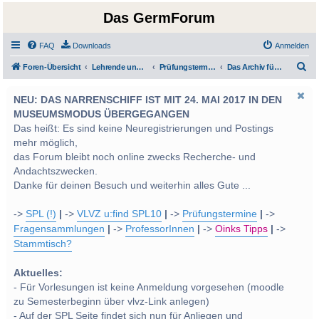
Das GermForum
FAQ
Downloads
Anmelden
S
Foren-Übersicht
Lehrende und Prüfungen
Prüfungstermine und von den Lehrveranstaltungsleitern gestellte Prüfungsfragen
Das Archiv für Prüfungsfragen
u
NEU: DAS NARRENSCHIFF IST MIT 24. MAI 2017 IN DEN
c
MUSEUMSMODUS ÜBERGEGANGEN
h
Das heißt: Es sind keine Neuregistrierungen und Postings
e
mehr möglich,
das Forum bleibt noch online zwecks Recherche- und
Andachtszwecken.
Danke für deinen Besuch und weiterhin alles Gute ...
->
SPL (!)
|
->
VLVZ u:find SPL10
|
->
Prüfungstermine
|
->
Fragensammlungen
|
->
ProfessorInnen
|
->
Oinks Tipps
|
->
Stammtisch?
Aktuelles:
- Für Vorlesungen ist keine Anmeldung vorgesehen (moodle
zu Semesterbeginn über vlvz-Link anlegen)
- Auf der SPL Seite findet sich nun für Anliegen und