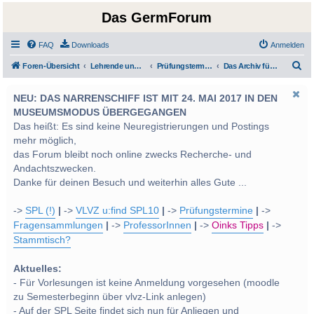
Das GermForum
FAQ
Downloads
Anmelden
S
Foren-Übersicht
Lehrende und Prüfungen
Prüfungstermine und von den Lehrveranstaltungsleitern gestellte Prüfungsfragen
Das Archiv für Prüfungsfragen
u
NEU: DAS NARRENSCHIFF IST MIT 24. MAI 2017 IN DEN
c
MUSEUMSMODUS ÜBERGEGANGEN
h
Das heißt: Es sind keine Neuregistrierungen und Postings
e
mehr möglich,
das Forum bleibt noch online zwecks Recherche- und
Andachtszwecken.
Danke für deinen Besuch und weiterhin alles Gute ...
->
SPL (!)
|
->
VLVZ u:find SPL10
|
->
Prüfungstermine
|
->
Fragensammlungen
|
->
ProfessorInnen
|
->
Oinks Tipps
|
->
Stammtisch?
Aktuelles:
- Für Vorlesungen ist keine Anmeldung vorgesehen (moodle
zu Semesterbeginn über vlvz-Link anlegen)
- Auf der SPL Seite findet sich nun für Anliegen und