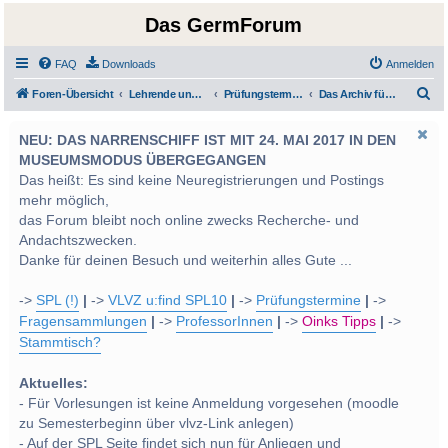
Das GermForum
FAQ
Downloads
Anmelden
S
Foren-Übersicht
Lehrende und Prüfungen
Prüfungstermine und von den Lehrveranstaltungsleitern gestellte Prüfungsfragen
Das Archiv für Prüfungsfragen
u
NEU: DAS NARRENSCHIFF IST MIT 24. MAI 2017 IN DEN
c
MUSEUMSMODUS ÜBERGEGANGEN
h
Das heißt: Es sind keine Neuregistrierungen und Postings
e
mehr möglich,
das Forum bleibt noch online zwecks Recherche- und
Andachtszwecken.
Danke für deinen Besuch und weiterhin alles Gute ...
->
SPL (!)
|
->
VLVZ u:find SPL10
|
->
Prüfungstermine
|
->
Fragensammlungen
|
->
ProfessorInnen
|
->
Oinks Tipps
|
->
Stammtisch?
Aktuelles:
- Für Vorlesungen ist keine Anmeldung vorgesehen (moodle
zu Semesterbeginn über vlvz-Link anlegen)
- Auf der SPL Seite findet sich nun für Anliegen und