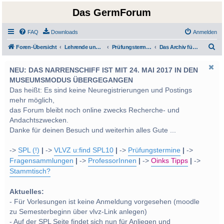
Das GermForum
FAQ
Downloads
Anmelden
S
Foren-Übersicht
Lehrende und Prüfungen
Prüfungstermine und von den Lehrveranstaltungsleitern gestellte Prüfungsfragen
Das Archiv für Prüfungsfragen
u
NEU: DAS NARRENSCHIFF IST MIT 24. MAI 2017 IN DEN
c
MUSEUMSMODUS ÜBERGEGANGEN
h
Das heißt: Es sind keine Neuregistrierungen und Postings
e
mehr möglich,
das Forum bleibt noch online zwecks Recherche- und
Andachtszwecken.
Danke für deinen Besuch und weiterhin alles Gute ...
->
SPL (!)
|
->
VLVZ u:find SPL10
|
->
Prüfungstermine
|
->
Fragensammlungen
|
->
ProfessorInnen
|
->
Oinks Tipps
|
->
Stammtisch?
Aktuelles:
- Für Vorlesungen ist keine Anmeldung vorgesehen (moodle
zu Semesterbeginn über vlvz-Link anlegen)
- Auf der SPL Seite findet sich nun für Anliegen und