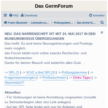
Das GermForum
FAQ
Downloads
Anmelden
S
Foren-Übersicht
Lehrende und Prüfungen
Prüfungstermine und von den Lehrveranstaltungsleitern gestellte Prüfungsfragen
Das Archiv für Prüfungsfragen
u
NEU: DAS NARRENSCHIFF IST MIT 24. MAI 2017 IN DEN
c
MUSEUMSMODUS ÜBERGEGANGEN
h
Das heißt: Es sind keine Neuregistrierungen und Postings
e
mehr möglich,
das Forum bleibt noch online zwecks Recherche- und
Andachtszwecken.
Danke für deinen Besuch und weiterhin alles Gute ...
->
SPL (!)
|
->
VLVZ u:find SPL10
|
->
Prüfungstermine
|
->
Fragensammlungen
|
->
ProfessorInnen
|
->
Oinks Tipps
|
->
Stammtisch?
Aktuelles:
- Für Vorlesungen ist keine Anmeldung vorgesehen (moodle
zu Semesterbeginn über vlvz-Link anlegen)
- Auf der SPL Seite findet sich nun für Anliegen und