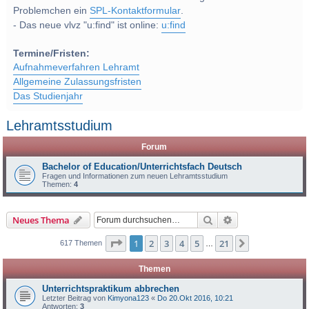
Problemchen ein
SPL-Kontaktformular
.
- Das neue vlvz "u:find" ist online:
u:find
Termine/Fristen:
Aufnahmeverfahren Lehramt
Allgemeine Zulassungsfristen
Das Studienjahr
Lehramtsstudium
Forum
Bachelor of Education/Unterrichtsfach Deutsch
Fragen und Informationen zum neuen Lehramtsstudium
Themen:
4
Suche
Erweiterte Suche
Neues Thema
Seite
1
von
21
1
2
3
4
5
21
Nächste
617 Themen
…
Themen
Unterrichtspraktikum abbrechen
Letzter Beitrag von
Kimyona123
«
Do 20.Okt 2016, 10:21
Antworten:
3