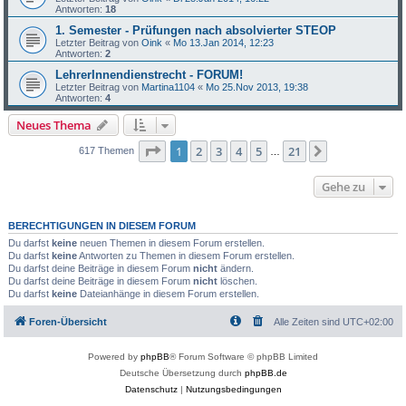
Antworten:
18
1. Semester - Prüfungen nach absolvierter STEOP
Letzter Beitrag von
Oink
«
Mo 13.Jan 2014, 12:23
Antworten:
2
LehrerInnendienstrecht - FORUM!
Letzter Beitrag von
Martina1104
«
Mo 25.Nov 2013, 19:38
Antworten:
4
Neues Thema
Seite
1
von
21
1
2
3
4
5
21
Nächste
617 Themen
…
Gehe zu
BERECHTIGUNGEN IN DIESEM FORUM
Du darfst
keine
neuen Themen in diesem Forum erstellen.
Du darfst
keine
Antworten zu Themen in diesem Forum erstellen.
Du darfst deine Beiträge in diesem Forum
nicht
ändern.
Du darfst deine Beiträge in diesem Forum
nicht
löschen.
Du darfst
keine
Dateianhänge in diesem Forum erstellen.
Foren-Übersicht
Alle Zeiten sind
UTC+02:00
Powered by
phpBB
® Forum Software © phpBB Limited
Deutsche Übersetzung durch
phpBB.de
Datenschutz
|
Nutzungsbedingungen