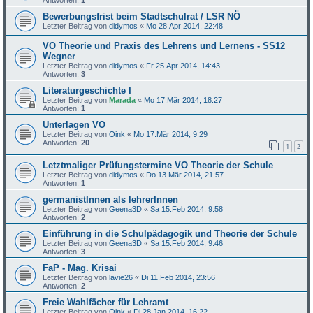
Bewerbungsfrist beim Stadtschulrat / LSR NÖ
Letzter Beitrag von
didymos
«
Mo 28.Apr 2014, 22:48
VO Theorie und Praxis des Lehrens und Lernens - SS12
Wegner
Letzter Beitrag von
didymos
«
Fr 25.Apr 2014, 14:43
Antworten:
3
Literaturgeschichte I
Letzter Beitrag von
Marada
«
Mo 17.Mär 2014, 18:27
Antworten:
1
Unterlagen VO
Letzter Beitrag von
Oink
«
Mo 17.Mär 2014, 9:29
Antworten:
20
1
2
Letztmaliger Prüfungstermine VO Theorie der Schule
Letzter Beitrag von
didymos
«
Do 13.Mär 2014, 21:57
Antworten:
1
germanistInnen als lehrerInnen
Letzter Beitrag von
Geena3D
«
Sa 15.Feb 2014, 9:58
Antworten:
2
Einführung in die Schulpädagogik und Theorie der Schule
Letzter Beitrag von
Geena3D
«
Sa 15.Feb 2014, 9:46
Antworten:
3
FaP - Mag. Krisai
Letzter Beitrag von
lavie26
«
Di 11.Feb 2014, 23:56
Antworten:
2
Freie Wahlfächer für Lehramt
Letzter Beitrag von
Oink
«
Di 28.Jan 2014, 16:22