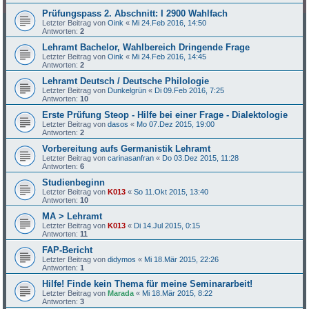
Prüfungspass 2. Abschnitt: I 2900 Wahlfach
Letzter Beitrag von
Oink
«
Mi 24.Feb 2016, 14:50
Antworten:
2
Lehramt Bachelor, Wahlbereich Dringende Frage
Letzter Beitrag von
Oink
«
Mi 24.Feb 2016, 14:45
Antworten:
2
Lehramt Deutsch / Deutsche Philologie
Letzter Beitrag von
Dunkelgrün
«
Di 09.Feb 2016, 7:25
Antworten:
10
Erste Prüfung Steop - Hilfe bei einer Frage - Dialektologie
Letzter Beitrag von
dasos
«
Mo 07.Dez 2015, 19:00
Antworten:
2
Vorbereitung aufs Germanistik Lehramt
Letzter Beitrag von
carinasanfran
«
Do 03.Dez 2015, 11:28
Antworten:
6
Studienbeginn
Letzter Beitrag von
K013
«
So 11.Okt 2015, 13:40
Antworten:
10
MA > Lehramt
Letzter Beitrag von
K013
«
Di 14.Jul 2015, 0:15
Antworten:
11
FAP-Bericht
Letzter Beitrag von
didymos
«
Mi 18.Mär 2015, 22:26
Antworten:
1
Hilfe! Finde kein Thema für meine Seminararbeit!
Letzter Beitrag von
Marada
«
Mi 18.Mär 2015, 8:22
Antworten:
3