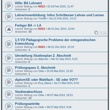
Hilfe: BA Lehramt
Letzter Beitrag von
K013
«
Di 24.Feb 2015, 11:47
Antworten:
5
Lehrerinnenbildung: Infos Schrittesser Lehren und Lernen
Letzter Beitrag von
Trixi99
«
Sa 21.Feb 2015, 14:21
Fertiger BA -> LA
Letzter Beitrag von
K013
«
Mi 31.Dez 2014, 13:04
Antworten:
30
1
2
1.5 VO Pädagogische Probleme der ontogenetischen
Entwicklung
Letzter Beitrag von
K013
«
Mi 01.Okt 2014, 15:19
Antworten:
4
Umstellung Studienplan 2. Abschnitt
Letzter Beitrag von
didymos
«
Mo 01.Sep 2014, 9:23
Antworten:
6
Prüfungspass 2. Abschnitt
Letzter Beitrag von
Oink
«
Di 20.Mai 2014, 15:28
Antworten:
1
diplomSE oder Wahlfach - SE oder VO??
Letzter Beitrag von
Eva_Maria
«
Sa 17.Mai 2014, 8:42
Antworten:
2
Studienabschluss
Letzter Beitrag von
Oink
«
Mi 07.Mai 2014, 18:51
Antworten:
10
Prüfungsantritte
Letzter Beitrag von
Oink
«
Mi 07.Mai 2014, 9:04
Antworten:
1