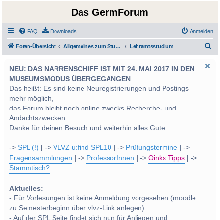
Das GermForum
FAQ
Downloads
Anmelden
S
Foren-Übersicht
Allgemeines zum Studium und Studentenleben
Lehramtsstudium
u
NEU: DAS NARRENSCHIFF IST MIT 24. MAI 2017 IN DEN
c
MUSEUMSMODUS ÜBERGEGANGEN
h
Das heißt: Es sind keine Neuregistrierungen und Postings
e
mehr möglich,
das Forum bleibt noch online zwecks Recherche- und
Andachtszwecken.
Danke für deinen Besuch und weiterhin alles Gute ...
->
SPL (!)
|
->
VLVZ u:find SPL10
|
->
Prüfungstermine
|
->
Fragensammlungen
|
->
ProfessorInnen
|
->
Oinks Tipps
|
->
Stammtisch?
Aktuelles:
- Für Vorlesungen ist keine Anmeldung vorgesehen (moodle
zu Semesterbeginn über vlvz-Link anlegen)
- Auf der SPL Seite findet sich nun für Anliegen und