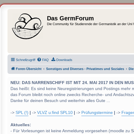
Das GermForum
Die Community für Studierende der Germanistik an der Uni
Schnellzugriff
FAQ
Downloads
Foren-Übersicht
Sonstiges und Diverses - Privatimes und Soziales
Die
NEU: DAS NARRENSCHIFF IST MIT 24. MAI 2017 IN DEN
Das heißt: Es sind keine Neuregistrierungen und Postings mehr 
das Forum bleibt noch online zwecks Recherche- und Andachtsz
Danke für deinen Besuch und weiterhin alles Gute ...
->
SPL (!)
|
->
VLVZ u:find SPL10
|
->
Prüfungstermine
|
->
Frage
Aktuelles:
- Für Vorlesungen ist keine Anmeldung vorgesehen (moodle zu S