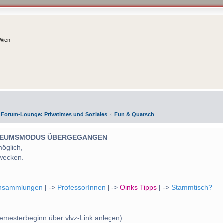
 Wien
 Forum-Lounge: Privatimes und Soziales
Fun & Quatsch
 MUSEUMSMODUS ÜBERGEGANGEN
möglich,
wecken.
nsammlungen
|
->
ProfessorInnen
|
->
Oinks Tipps
|
->
Stammtisch?
emesterbeginn über vlvz-Link anlegen)