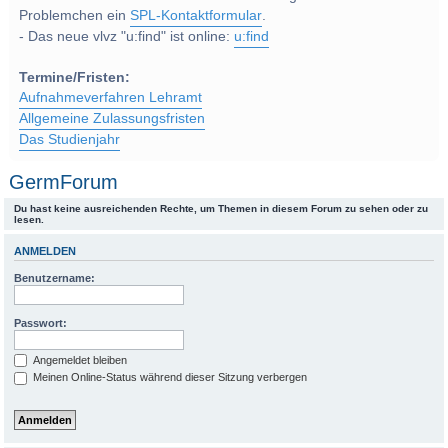
Problemchen ein
SPL-Kontaktformular
.
- Das neue vlvz "u:find" ist online:
u:find
Termine/Fristen:
Aufnahmeverfahren Lehramt
Allgemeine Zulassungsfristen
Das Studienjahr
GermForum
Du hast keine ausreichenden Rechte, um Themen in diesem Forum zu sehen oder zu
lesen.
ANMELDEN
Benutzername:
Passwort:
Angemeldet bleiben
Meinen Online-Status während dieser Sitzung verbergen