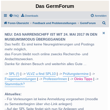
Das GermForum
FAQ
Downloads
Anmelden
S
Foren-Übersicht
Feedback und Problemstellungen
GermForum
u
NEU: DAS NARRENSCHIFF IST MIT 24. MAI 2017 IN DEN
c
MUSEUMSMODUS ÜBERGEGANGEN
h
Das heißt: Es sind keine Neuregistrierungen und Postings
e
mehr möglich,
das Forum bleibt noch online zwecks Recherche- und
Andachtszwecken.
Danke für deinen Besuch und weiterhin alles Gute ...
->
SPL (!)
|
->
VLVZ u:find SPL10
|
->
Prüfungstermine
|
->
Fragensammlungen
|
->
ProfessorInnen
|
->
Oinks Tipps
|
->
Stammtisch?
Aktuelles:
- Für Vorlesungen ist keine Anmeldung vorgesehen (moodle
zu Semesterbeginn über vlvz-Link anlegen)
- Auf der SPL Seite findet sich nun für Anliegen und