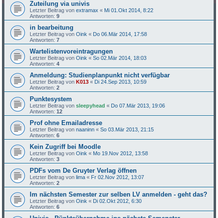
Zuteilung via univis
Letzter Beitrag von
extramax
«
Mi 01.Okt 2014, 8:22
Antworten:
9
in bearbeitung
Letzter Beitrag von
Oink
«
Do 06.Mär 2014, 17:58
Antworten:
7
Wartelistenvoreintragungen
Letzter Beitrag von
Oink
«
So 02.Mär 2014, 18:03
Antworten:
4
Anmeldung: Studienplanpunkt nicht verfügbar
Letzter Beitrag von
K013
«
Di 24.Sep 2013, 10:59
Antworten:
2
Punktesystem
Letzter Beitrag von
sleepyhead
«
Do 07.Mär 2013, 19:06
Antworten:
12
Prof ohne Emailadresse
Letzter Beitrag von
naaninn
«
So 03.Mär 2013, 21:15
Antworten:
6
Kein Zugriff bei Moodle
Letzter Beitrag von
Oink
«
Mo 19.Nov 2012, 13:58
Antworten:
3
PDFs vom De Gruyter Verlag öffnen
Letzter Beitrag von
lima
«
Fr 02.Nov 2012, 13:07
Antworten:
2
Im nächsten Semester zur selben LV anmelden - geht das?
Letzter Beitrag von
Oink
«
Di 02.Okt 2012, 6:30
Antworten:
6