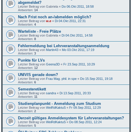
abgemeldet?
Letzter Beitrag von
Gabriela
«
Do 06.Okt 2011, 18:58
Antworten:
14
Nach Frist noch an-/abmelden möglich?
Letzter Beitrag von
w.e
«
Di 04.Okt 2011, 22:31
Antworten:
4
Warteliste - Freie Plätze
Letzter Beitrag von
Gabriela
«
Di 04.Okt 2011, 14:58
Antworten:
8
Fehlermeldung bei Lehrveranstaltungsanmeldung
Letzter Beitrag von
Martin43
«
Mo 03.Okt 2011, 17:19
Antworten:
3
Punkte für LVs
Letzter Beitrag von
Geena3D
«
Fr 23.Sep 2011, 10:29
Antworten:
12
UNIVIS gerade down?
Letzter Beitrag von
Frau Mag. phil. in spe
«
Do 15.Sep 2011, 19:18
Antworten:
6
Semesteretikett
Letzter Beitrag von
sandra
«
Di 13.Sep 2011, 20:33
Antworten:
11
Studienplanpunkt - Anmeldung zum Studium
Letzter Beitrag von
WeiRdKaktuS
«
Fr 09.Sep 2011, 12:29
Antworten:
2
Derzeit gültiges Anmeldesystem für Lehrveranstaltungen?
Letzter Beitrag von
WeiRdKaktuS
«
Do 08.Sep 2011, 12:24
Antworten:
5