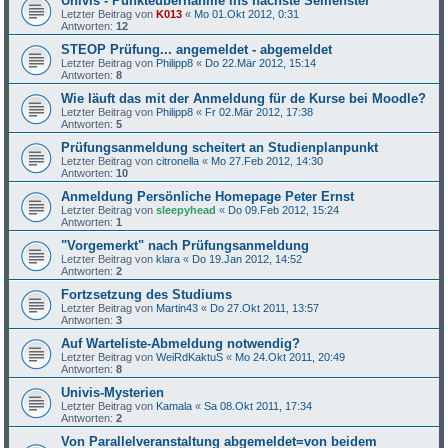
Univis - Pünkteübernahme ins nächste Semenster
Letzter Beitrag von
K013
«
Mo 01.Okt 2012, 0:31
Antworten:
12
STEOP Prüfung... angemeldet - abgemeldet
Letzter Beitrag von
Philipp8
«
Do 22.Mär 2012, 15:14
Antworten:
8
Wie läuft das mit der Anmeldung für de Kurse bei Moodle?
Letzter Beitrag von
Philipp8
«
Fr 02.Mär 2012, 17:38
Antworten:
5
Prüfungsanmeldung scheitert an Studienplanpunkt
Letzter Beitrag von
citronella
«
Mo 27.Feb 2012, 14:30
Antworten:
10
Anmeldung Persönliche Homepage Peter Ernst
Letzter Beitrag von
sleepyhead
«
Do 09.Feb 2012, 15:24
Antworten:
1
"Vorgemerkt" nach Prüfungsanmeldung
Letzter Beitrag von
klara
«
Do 19.Jan 2012, 14:52
Antworten:
2
Fortzsetzung des Studiums
Letzter Beitrag von
Martin43
«
Do 27.Okt 2011, 13:57
Antworten:
3
Auf Warteliste-Abmeldung notwendig?
Letzter Beitrag von
WeiRdKaktuS
«
Mo 24.Okt 2011, 20:49
Antworten:
8
Univis-Mysterien
Letzter Beitrag von
Kamala
«
Sa 08.Okt 2011, 17:34
Antworten:
2
Von Parallelveranstaltung abgemeldet=von beidem