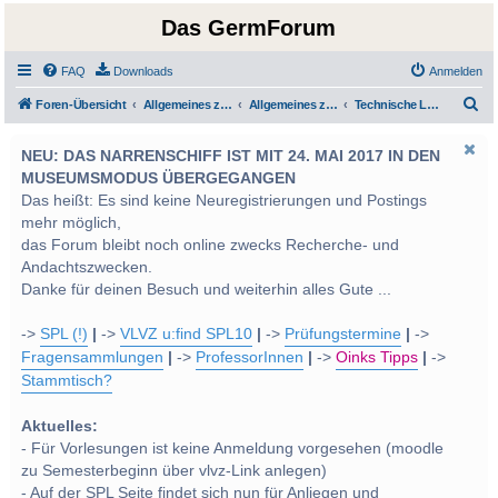
Das GermForum
FAQ
Downloads
Anmelden
S
Foren-Übersicht
Allgemeines zum Studium und Studentenleben
Allgemeines zum Studium
Technische Leiden und Probleme
u
NEU: DAS NARRENSCHIFF IST MIT 24. MAI 2017 IN DEN
c
MUSEUMSMODUS ÜBERGEGANGEN
h
Das heißt: Es sind keine Neuregistrierungen und Postings
e
mehr möglich,
das Forum bleibt noch online zwecks Recherche- und
Andachtszwecken.
Danke für deinen Besuch und weiterhin alles Gute ...
->
SPL (!)
|
->
VLVZ u:find SPL10
|
->
Prüfungstermine
|
->
Fragensammlungen
|
->
ProfessorInnen
|
->
Oinks Tipps
|
->
Stammtisch?
Aktuelles:
- Für Vorlesungen ist keine Anmeldung vorgesehen (moodle
zu Semesterbeginn über vlvz-Link anlegen)
- Auf der SPL Seite findet sich nun für Anliegen und