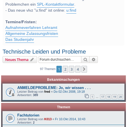
Problemchen ein
SPL-Kontaktformular
.
- Das neue vlvz "u:find" ist online:
u:find
Termine/Fristen:
Aufnahmeverfahren Lehramt
Allgemeine Zulassungsfristen
Das Studienjahr
Technische Leiden und Probleme
Suche
Erweiterte Suche
Neues Thema
1
2
3
4
Nächste
97 Themen
Bekanntmachungen
ANMELDEPROBLEME: Jo, wir wissen . . .
Letzter Beitrag von
fred
«
Do 02.Okt 2008, 19:18
Antworten:
389
1
17
18
19
20
…
Themen
Fachtutorien
Letzter Beitrag von
K013
«
Fr 10.Okt 2014, 10:43
Antworten:
2