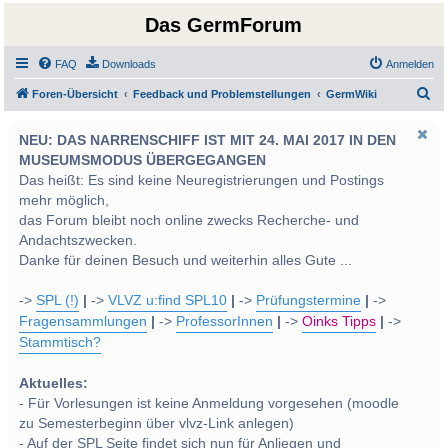
Das GermForum
FAQ
Downloads
Anmelden
S
Foren-Übersicht
Feedback und Problemstellungen
GermWiki
u
NEU: DAS NARRENSCHIFF IST MIT 24. MAI 2017 IN DEN
c
MUSEUMSMODUS ÜBERGEGANGEN
h
Das heißt: Es sind keine Neuregistrierungen und Postings
e
mehr möglich,
das Forum bleibt noch online zwecks Recherche- und
Andachtszwecken.
Danke für deinen Besuch und weiterhin alles Gute ...
->
SPL (!)
|
->
VLVZ u:find SPL10
|
->
Prüfungstermine
|
->
Fragensammlungen
|
->
ProfessorInnen
|
->
Oinks Tipps
|
->
Stammtisch?
Aktuelles:
- Für Vorlesungen ist keine Anmeldung vorgesehen (moodle
zu Semesterbeginn über vlvz-Link anlegen)
- Auf der SPL Seite findet sich nun für Anliegen und