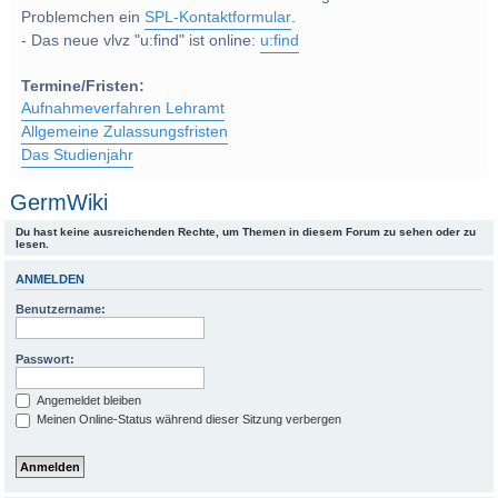
Problemchen ein
SPL-Kontaktformular
.
- Das neue vlvz "u:find" ist online:
u:find
Termine/Fristen:
Aufnahmeverfahren Lehramt
Allgemeine Zulassungsfristen
Das Studienjahr
GermWiki
Du hast keine ausreichenden Rechte, um Themen in diesem Forum zu sehen oder zu
lesen.
ANMELDEN
Benutzername:
Passwort:
Angemeldet bleiben
Meinen Online-Status während dieser Sitzung verbergen