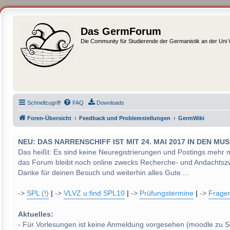
Das GermForum
Die Community für Studierende der Germanistik an der Uni
Schnellzugriff
FAQ
Downloads
Foren-Übersicht
Feedback und Problemstellungen
GermWiki
NEU: DAS NARRENSCHIFF IST MIT 24. MAI 2017 IN DEN
Das heißt: Es sind keine Neuregistrierungen und Postings mehr 
das Forum bleibt noch online zwecks Recherche- und Andachtsz
Danke für deinen Besuch und weiterhin alles Gute ...
->
SPL (!)
|
->
VLVZ u:find SPL10
|
->
Prüfungstermine
|
->
Frage
Aktuelles:
- Für Vorlesungen ist keine Anmeldung vorgesehen (moodle zu S