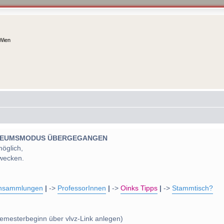
 Wien
 MUSEUMSMODUS ÜBERGEGANGEN
möglich,
wecken.
nsammlungen
|
->
ProfessorInnen
|
->
Oinks Tipps
|
->
Stammtisch?
emesterbeginn über vlvz-Link anlegen)