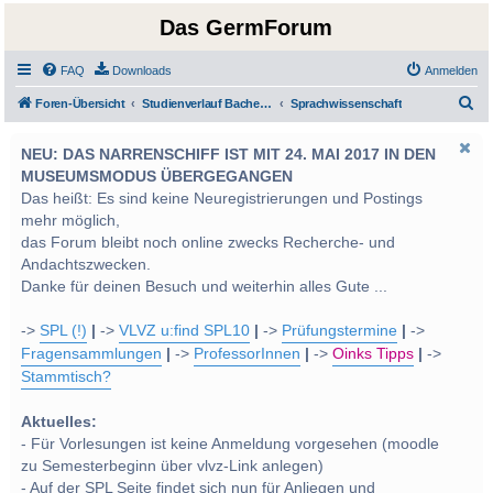
Das GermForum
FAQ
Downloads
Anmelden
S
Foren-Übersicht
Studienverlauf Bachelor-/Masterstudien sowie UF Deutsch
Sprachwissenschaft
u
NEU: DAS NARRENSCHIFF IST MIT 24. MAI 2017 IN DEN
c
MUSEUMSMODUS ÜBERGEGANGEN
h
Das heißt: Es sind keine Neuregistrierungen und Postings
e
mehr möglich,
das Forum bleibt noch online zwecks Recherche- und
Andachtszwecken.
Danke für deinen Besuch und weiterhin alles Gute ...
->
SPL (!)
|
->
VLVZ u:find SPL10
|
->
Prüfungstermine
|
->
Fragensammlungen
|
->
ProfessorInnen
|
->
Oinks Tipps
|
->
Stammtisch?
Aktuelles:
- Für Vorlesungen ist keine Anmeldung vorgesehen (moodle
zu Semesterbeginn über vlvz-Link anlegen)
- Auf der SPL Seite findet sich nun für Anliegen und