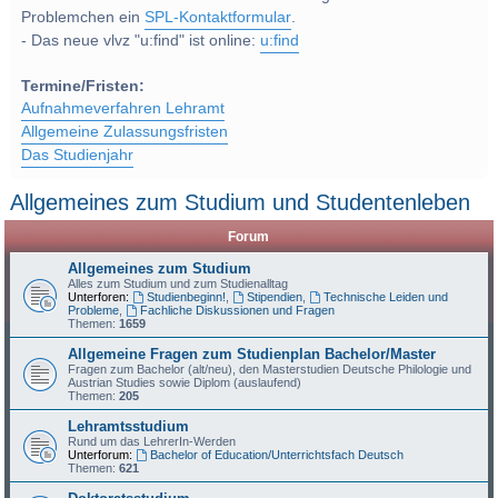
Problemchen ein
SPL-Kontaktformular
.
- Das neue vlvz "u:find" ist online:
u:find
Termine/Fristen:
Aufnahmeverfahren Lehramt
Allgemeine Zulassungsfristen
Das Studienjahr
Allgemeines zum Studium und Studentenleben
Forum
Allgemeines zum Studium
Alles zum Studium und zum Studienalltag
Unterforen:
Studienbeginn!
,
Stipendien
,
Technische Leiden und
Probleme
,
Fachliche Diskussionen und Fragen
Themen:
1659
Allgemeine Fragen zum Studienplan Bachelor/Master
Fragen zum Bachelor (alt/neu), den Masterstudien Deutsche Philologie und
Austrian Studies sowie Diplom (auslaufend)
Themen:
205
Lehramtsstudium
Rund um das LehrerIn-Werden
Unterforum:
Bachelor of Education/Unterrichtsfach Deutsch
Themen:
621