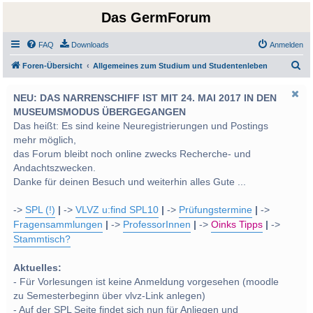
Das GermForum
FAQ
Downloads
Anmelden
S
Foren-Übersicht
Allgemeines zum Studium und Studentenleben
u
NEU: DAS NARRENSCHIFF IST MIT 24. MAI 2017 IN DEN
c
MUSEUMSMODUS ÜBERGEGANGEN
h
Das heißt: Es sind keine Neuregistrierungen und Postings
e
mehr möglich,
das Forum bleibt noch online zwecks Recherche- und
Andachtszwecken.
Danke für deinen Besuch und weiterhin alles Gute ...
->
SPL (!)
|
->
VLVZ u:find SPL10
|
->
Prüfungstermine
|
->
Fragensammlungen
|
->
ProfessorInnen
|
->
Oinks Tipps
|
->
Stammtisch?
Aktuelles:
- Für Vorlesungen ist keine Anmeldung vorgesehen (moodle
zu Semesterbeginn über vlvz-Link anlegen)
- Auf der SPL Seite findet sich nun für Anliegen und