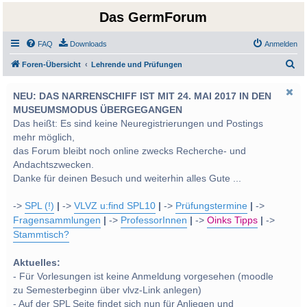
Das GermForum
FAQ
Downloads
Anmelden
S
Foren-Übersicht
Lehrende und Prüfungen
u
NEU: DAS NARRENSCHIFF IST MIT 24. MAI 2017 IN DEN
c
MUSEUMSMODUS ÜBERGEGANGEN
h
Das heißt: Es sind keine Neuregistrierungen und Postings
e
mehr möglich,
das Forum bleibt noch online zwecks Recherche- und
Andachtszwecken.
Danke für deinen Besuch und weiterhin alles Gute ...
->
SPL (!)
|
->
VLVZ u:find SPL10
|
->
Prüfungstermine
|
->
Fragensammlungen
|
->
ProfessorInnen
|
->
Oinks Tipps
|
->
Stammtisch?
Aktuelles:
- Für Vorlesungen ist keine Anmeldung vorgesehen (moodle
zu Semesterbeginn über vlvz-Link anlegen)
- Auf der SPL Seite findet sich nun für Anliegen und