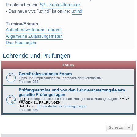
Problemchen ein
SPL-Kontaktformular
.
- Das neue vlvz "u:find" ist online:
u:find
Termine/Fristen:
Aufnahmeverfahren Lehramt
Allgemeine Zulassungsfristen
Das Studienjahr
Lehrende und Prüfungen
Forum
GermProfessorInnen Forum
Tipps und Empfehlungen zu Lehrenden der Germanistik
Themen:
244
Prüfungstermine und von den Lehrveranstaltungsleitern
gestellte Prüfungsfragen
::
nur
:: Prüfungstermine und von den Prof. gestellte Prüfungsfragen!!
KEINE
FRAGEN ZU PRÜFUNGEN !!
Unterforum:
Das Archiv für Prüfungsfragen
Themen:
420
Gehe zu