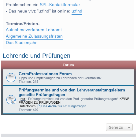
Problemchen ein
SPL-Kontaktformular
.
- Das neue vlvz "u:find" ist online:
u:find
Termine/Fristen:
Aufnahmeverfahren Lehramt
Allgemeine Zulassungsfristen
Das Studienjahr
Lehrende und Prüfungen
Forum
GermProfessorInnen Forum
Tipps und Empfehlungen zu Lehrenden der Germanistik
Themen:
244
Prüfungstermine und von den Lehrveranstaltungsleitern
gestellte Prüfungsfragen
::
nur
:: Prüfungstermine und von den Prof. gestellte Prüfungsfragen!!
KEINE
FRAGEN ZU PRÜFUNGEN !!
Unterforum:
Das Archiv für Prüfungsfragen
Themen:
420
Gehe zu