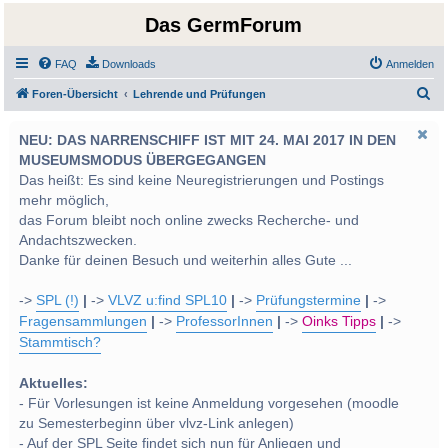
Das GermForum
FAQ
Downloads
Anmelden
S
Foren-Übersicht
Lehrende und Prüfungen
u
NEU: DAS NARRENSCHIFF IST MIT 24. MAI 2017 IN DEN
c
MUSEUMSMODUS ÜBERGEGANGEN
h
Das heißt: Es sind keine Neuregistrierungen und Postings
e
mehr möglich,
das Forum bleibt noch online zwecks Recherche- und
Andachtszwecken.
Danke für deinen Besuch und weiterhin alles Gute ...
->
SPL (!)
|
->
VLVZ u:find SPL10
|
->
Prüfungstermine
|
->
Fragensammlungen
|
->
ProfessorInnen
|
->
Oinks Tipps
|
->
Stammtisch?
Aktuelles:
- Für Vorlesungen ist keine Anmeldung vorgesehen (moodle
zu Semesterbeginn über vlvz-Link anlegen)
- Auf der SPL Seite findet sich nun für Anliegen und