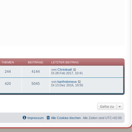
THEMEN
BEITRÄGE
LETZTER BEITRAG
N
von
ChristinaK
244
4144
e
Di 28.Feb 2017, 10:41
u
e
N
von
bartholomeus
420
5045
s
e
Di 13.Dez 2016, 19:55
t
u
e
e
r
s
B
t
e
e
i
Gehe zu
r
t
B
r
e
a
i
Impressum
Alle Cookies löschen
Alle Zeiten sind
UTC+02:00
g
t
r
a
g