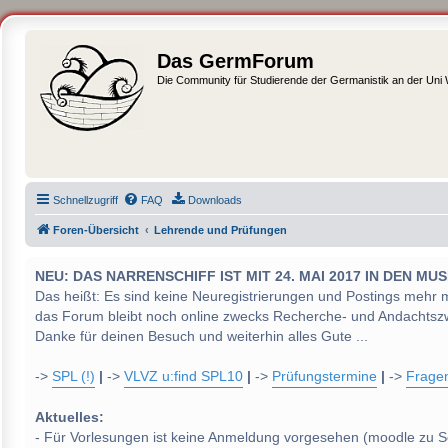
Das GermForum
Die Community für Studierende der Germanistik an der Uni
Schnellzugriff
FAQ
Downloads
Foren-Übersicht
Lehrende und Prüfungen
NEU: DAS NARRENSCHIFF IST MIT 24. MAI 2017 IN DEN
Das heißt: Es sind keine Neuregistrierungen und Postings mehr 
das Forum bleibt noch online zwecks Recherche- und Andachtsz
Danke für deinen Besuch und weiterhin alles Gute ...
->
SPL (!)
|
->
VLVZ u:find SPL10
|
->
Prüfungstermine
|
->
Frage
Aktuelles:
- Für Vorlesungen ist keine Anmeldung vorgesehen (moodle zu S