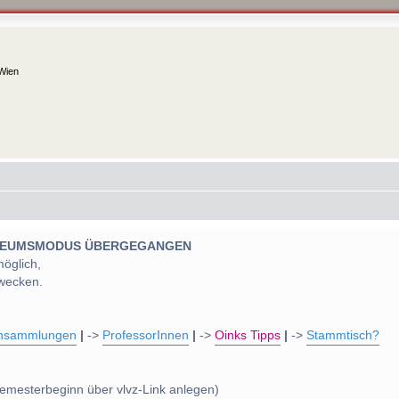
 Wien
 MUSEUMSMODUS ÜBERGEGANGEN
möglich,
wecken.
nsammlungen
|
->
ProfessorInnen
|
->
Oinks Tipps
|
->
Stammtisch?
emesterbeginn über vlvz-Link anlegen)