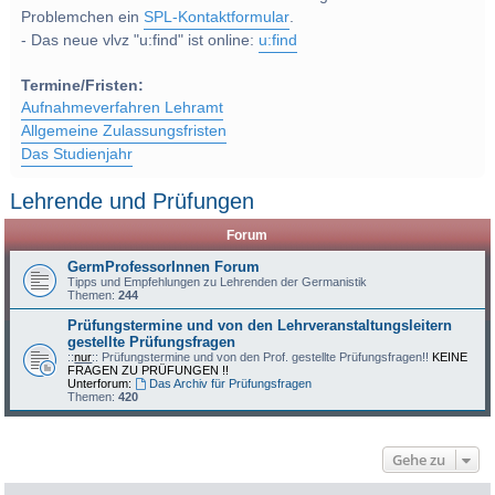
Problemchen ein
SPL-Kontaktformular
.
- Das neue vlvz "u:find" ist online:
u:find
Termine/Fristen:
Aufnahmeverfahren Lehramt
Allgemeine Zulassungsfristen
Das Studienjahr
Lehrende und Prüfungen
Forum
GermProfessorInnen Forum
Tipps und Empfehlungen zu Lehrenden der Germanistik
Themen:
244
Prüfungstermine und von den Lehrveranstaltungsleitern
gestellte Prüfungsfragen
::
nur
:: Prüfungstermine und von den Prof. gestellte Prüfungsfragen!!
KEINE
FRAGEN ZU PRÜFUNGEN !!
Unterforum:
Das Archiv für Prüfungsfragen
Themen:
420
Gehe zu