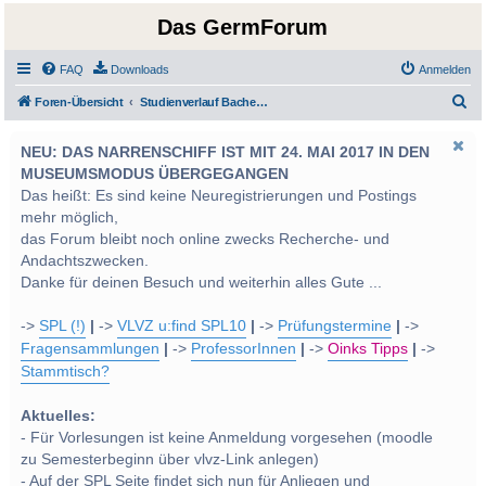
Das GermForum
FAQ
Downloads
Anmelden
S
Foren-Übersicht
Studienverlauf Bachelor-/Masterstudien sowie UF Deutsch
u
NEU: DAS NARRENSCHIFF IST MIT 24. MAI 2017 IN DEN
c
MUSEUMSMODUS ÜBERGEGANGEN
h
Das heißt: Es sind keine Neuregistrierungen und Postings
e
mehr möglich,
das Forum bleibt noch online zwecks Recherche- und
Andachtszwecken.
Danke für deinen Besuch und weiterhin alles Gute ...
->
SPL (!)
|
->
VLVZ u:find SPL10
|
->
Prüfungstermine
|
->
Fragensammlungen
|
->
ProfessorInnen
|
->
Oinks Tipps
|
->
Stammtisch?
Aktuelles:
- Für Vorlesungen ist keine Anmeldung vorgesehen (moodle
zu Semesterbeginn über vlvz-Link anlegen)
- Auf der SPL Seite findet sich nun für Anliegen und