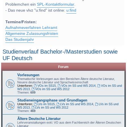
Problemchen ein
SPL-Kontaktformular
.
- Das neue vlvz "u:find" ist online:
u:find
Termine/Fristen:
Aufnahmeverfahren Lehramt
Allgemeine Zulassungsfristen
Das Studienjahr
Studienverlauf Bachelor-/Masterstudien sowie
UF Deutsch
Forum
Vorlesungen
Thematische Vorlesungen aus den Bereichen Ältere deutsche Literatur,
Neuere deutsche Literatur und Sprachwissenschaft
Unterforen:
VOs im SS15
,
VOs im SS und WS 2014
,
VOs im SS und
WS 2013
,
VOs im SS und WS 2012
Themen:
609
Studieneingangsphase und Grundlagen
Unterforen:
LVs im SS15
,
LVs im SS und WS 2014
,
LVs im SS und
WS 2013
,
LVs im SS und WS 2012
Themen:
469
Ältere Deutsche Literatur
Lehrveranstaltungen exkl. VO aus dem Fachbereich der Älteren Deutschen
Literatur