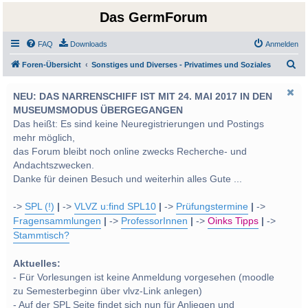
Das GermForum
FAQ
Downloads
Anmelden
S
Foren-Übersicht
Sonstiges und Diverses - Privatimes und Soziales
u
NEU: DAS NARRENSCHIFF IST MIT 24. MAI 2017 IN DEN
c
MUSEUMSMODUS ÜBERGEGANGEN
h
Das heißt: Es sind keine Neuregistrierungen und Postings
e
mehr möglich,
das Forum bleibt noch online zwecks Recherche- und
Andachtszwecken.
Danke für deinen Besuch und weiterhin alles Gute ...
->
SPL (!)
|
->
VLVZ u:find SPL10
|
->
Prüfungstermine
|
->
Fragensammlungen
|
->
ProfessorInnen
|
->
Oinks Tipps
|
->
Stammtisch?
Aktuelles:
- Für Vorlesungen ist keine Anmeldung vorgesehen (moodle
zu Semesterbeginn über vlvz-Link anlegen)
- Auf der SPL Seite findet sich nun für Anliegen und