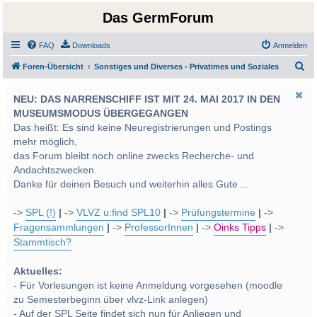
Das GermForum
FAQ
Downloads
Anmelden
S
Foren-Übersicht
Sonstiges und Diverses - Privatimes und Soziales
u
NEU: DAS NARRENSCHIFF IST MIT 24. MAI 2017 IN DEN
c
MUSEUMSMODUS ÜBERGEGANGEN
h
Das heißt: Es sind keine Neuregistrierungen und Postings
e
mehr möglich,
das Forum bleibt noch online zwecks Recherche- und
Andachtszwecken.
Danke für deinen Besuch und weiterhin alles Gute ...
->
SPL (!)
|
->
VLVZ u:find SPL10
|
->
Prüfungstermine
|
->
Fragensammlungen
|
->
ProfessorInnen
|
->
Oinks Tipps
|
->
Stammtisch?
Aktuelles:
- Für Vorlesungen ist keine Anmeldung vorgesehen (moodle
zu Semesterbeginn über vlvz-Link anlegen)
- Auf der SPL Seite findet sich nun für Anliegen und