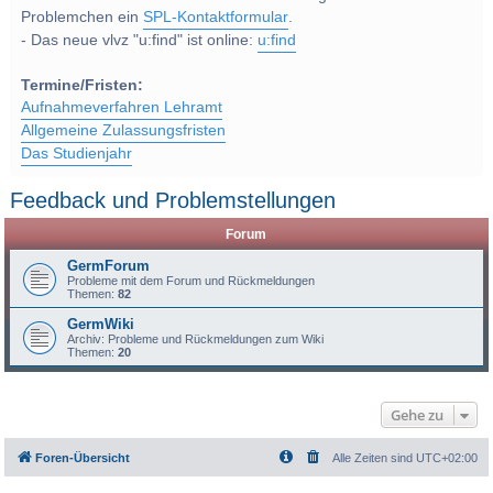
Problemchen ein
SPL-Kontaktformular
.
- Das neue vlvz "u:find" ist online:
u:find
Termine/Fristen:
Aufnahmeverfahren Lehramt
Allgemeine Zulassungsfristen
Das Studienjahr
Feedback und Problemstellungen
Forum
GermForum
Probleme mit dem Forum und Rückmeldungen
Themen:
82
GermWiki
Archiv: Probleme und Rückmeldungen zum Wiki
Themen:
20
Gehe zu
Foren-Übersicht
Alle Zeiten sind
UTC+02:00