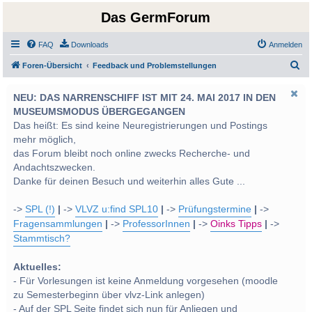
Das GermForum
FAQ
Downloads
Anmelden
S
Foren-Übersicht
Feedback und Problemstellungen
u
NEU: DAS NARRENSCHIFF IST MIT 24. MAI 2017 IN DEN
c
MUSEUMSMODUS ÜBERGEGANGEN
h
Das heißt: Es sind keine Neuregistrierungen und Postings
e
mehr möglich,
das Forum bleibt noch online zwecks Recherche- und
Andachtszwecken.
Danke für deinen Besuch und weiterhin alles Gute ...
->
SPL (!)
|
->
VLVZ u:find SPL10
|
->
Prüfungstermine
|
->
Fragensammlungen
|
->
ProfessorInnen
|
->
Oinks Tipps
|
->
Stammtisch?
Aktuelles:
- Für Vorlesungen ist keine Anmeldung vorgesehen (moodle
zu Semesterbeginn über vlvz-Link anlegen)
- Auf der SPL Seite findet sich nun für Anliegen und