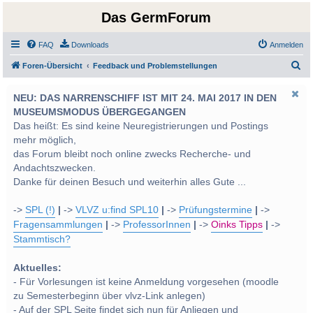
Das GermForum
FAQ
Downloads
Anmelden
S
Foren-Übersicht
Feedback und Problemstellungen
u
NEU: DAS NARRENSCHIFF IST MIT 24. MAI 2017 IN DEN
c
MUSEUMSMODUS ÜBERGEGANGEN
h
Das heißt: Es sind keine Neuregistrierungen und Postings
e
mehr möglich,
das Forum bleibt noch online zwecks Recherche- und
Andachtszwecken.
Danke für deinen Besuch und weiterhin alles Gute ...
->
SPL (!)
|
->
VLVZ u:find SPL10
|
->
Prüfungstermine
|
->
Fragensammlungen
|
->
ProfessorInnen
|
->
Oinks Tipps
|
->
Stammtisch?
Aktuelles:
- Für Vorlesungen ist keine Anmeldung vorgesehen (moodle
zu Semesterbeginn über vlvz-Link anlegen)
- Auf der SPL Seite findet sich nun für Anliegen und