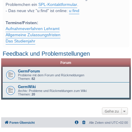
Problemchen ein
SPL-Kontaktformular
.
- Das neue vlvz "u:find" ist online:
u:find
Termine/Fristen:
Aufnahmeverfahren Lehramt
Allgemeine Zulassungsfristen
Das Studienjahr
Feedback und Problemstellungen
Forum
GermForum
Probleme mit dem Forum und Rückmeldungen
Themen:
82
GermWiki
Archiv: Probleme und Rückmeldungen zum Wiki
Themen:
20
Gehe zu
Foren-Übersicht
Alle Zeiten sind
UTC+02:00