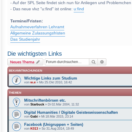
- Auf der SPL Seite findet sich nun für Anliegen und Problemchen
- Das neue vlvz "u:find" ist online:
u:find
Termine/Fristen:
Aufnahmeverfahren Lehramt
Allgemeine Zulassungsfristen
Das Studienjahr
Die wichtigsten Links
Suche
Erweiterte Suc
Neues Thema
BEKANNTMACHUNGEN
Wichtige Links zum Studium
von
w.e
»
Mo 25.Okt 2010, 16:42
THEMEN
Mitschriftenbörsen etc.
von
Starbuck
»
Di 02.Mär 2004, 11:32
Digital Humanities / Digitale Geisteswissenschaften
von
Gabi
»
Mi 18.Mär 2015, 23:14
Facebook (Unigruppen + Seiten)
von
K013
»
So 31.Aug 2014, 19:49