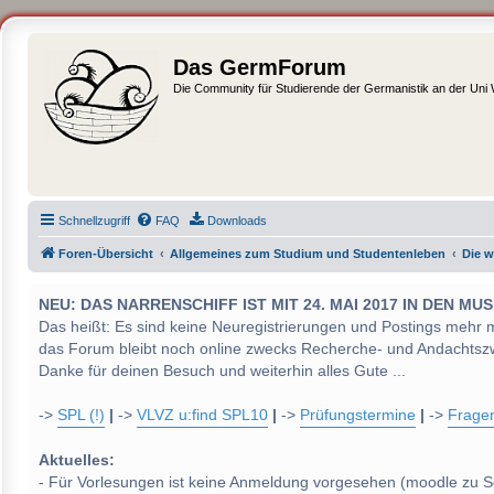
Das GermForum
Die Community für Studierende der Germanistik an der Uni
Schnellzugriff
FAQ
Downloads
Foren-Übersicht
Allgemeines zum Studium und Studentenleben
Die w
NEU: DAS NARRENSCHIFF IST MIT 24. MAI 2017 IN DEN
Das heißt: Es sind keine Neuregistrierungen und Postings mehr 
das Forum bleibt noch online zwecks Recherche- und Andachtsz
Danke für deinen Besuch und weiterhin alles Gute ...
->
SPL (!)
|
->
VLVZ u:find SPL10
|
->
Prüfungstermine
|
->
Frage
Aktuelles:
- Für Vorlesungen ist keine Anmeldung vorgesehen (moodle zu S