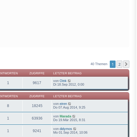
1
2
Näc
40 Themen
ANTWORTEN
ZUGRIFFE
LETZTER BEITRAG
von
Oink
1
9617
Di 18.Sep 2012, 0:00
ANTWORTEN
ZUGRIFFE
LETZTER BEITRAG
von
eiren
8
18245
Do 07.Aug 2014, 9:25
von
Marada
1
63936
Do 19.Mär 2015, 8:31
von
didymos
1
9241
Mo 01.Sep 2014, 10:06