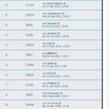
von
ResCogitans
0
11103
So 27.Apr 2014, 18:45
von
orangeuser
6
12974
Mo 09.Sep 2013, 20:14
von
Marada
0
6035
Do 05.Jul 2012, 10:04
von
goulash
0
6438
So 24.Jun 2012, 19:46
von
kati
3
10818
Do 22.Mär 2012, 13:26
von
K013
6
9857
Mi 29.Feb 2012, 14:23
von
geitja
3
11988
Di 17.Jan 2012, 9:46
von
Paul
3
10620
So 15.Jan 2012, 13:13
von
Philipp8
7
11331
Mi 11.Jan 2012, 19:26
von
Fritzpunkt
0
9085
Mi 13.Mai 2009, 23:15
von
In-sei-da
12
19458
Mo 20.Apr 2009, 12:05