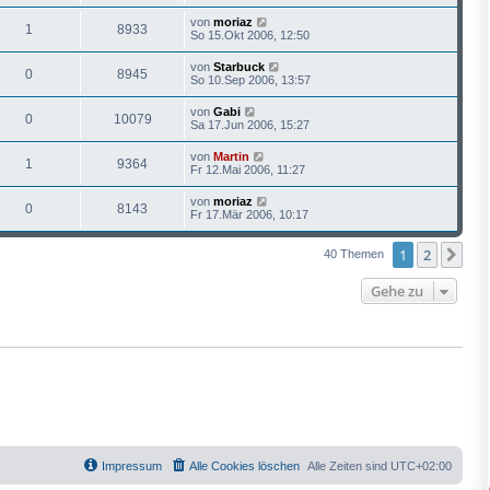
von
moriaz
1
8933
So 15.Okt 2006, 12:50
von
Starbuck
0
8945
So 10.Sep 2006, 13:57
von
Gabi
0
10079
Sa 17.Jun 2006, 15:27
von
Martin
1
9364
Fr 12.Mai 2006, 11:27
von
moriaz
0
8143
Fr 17.Mär 2006, 10:17
1
2
Näc
40 Themen
Gehe zu
Impressum
Alle Cookies löschen
Alle Zeiten sind
UTC+02:00