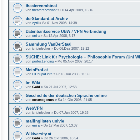
theatercombinat
von
theatercombinat
»
Di 14.Apr 2009, 16:16
derStandard.at-Archiv
von
zyril
»
Sa 01.Nov 2008, 14:39
Datenbankservice UBW / VPN Verbindung
von
enira
»
Sa 12.Apr 2008, 3:17
Sammlung VanDerStaal
von
ichbinlecker
»
Do 06.Dez 2007, 19:12
SUCHE: Link für Psychologie + Philosophie Forum (Uni W
von
perfect.ending
»
Mo 05.Nov 2007, 20:17
MeinProf.at
von
ElChupaLibre
»
Fr 16.Jun 2006, 11:59
Im Wiki
von
Gabi
»
Sa 21.Jul 2007, 12:53
Geschichte der deutschen Sprache online
von
cosmogonos
»
Sa 14.Okt 2006, 21:05
WebVPN
von
ichbinlecker
»
Do 07.Jun 2007, 19:26
mailinglisten univie
von
enira
»
Do 17.Mai 2007, 13:37
Wikiversity.at
von
Gabi
»
Do 26.Okt 2006, 16:54