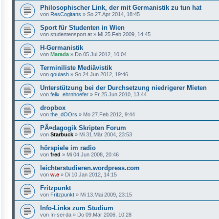
Philosophischer Link, der mit Germanistik zu tun hat
von
ResCogitans
»
So 27.Apr 2014, 18:45
Sport für Studenten in Wien
von
studentensport.at
»
Mi 25.Feb 2009, 14:45
H-Germanistik
von
Marada
»
Do 05.Jul 2012, 10:04
Terminiliste Mediävistik
von
goulash
»
So 24.Jun 2012, 19:46
Unterstützung bei der Durchsetzung niedrigerer Mieten
von
felix_ehrnhoefer
»
Fr 25.Jun 2010, 13:44
dropbox
von
the_dOOrs
»
Mo 27.Feb 2012, 9:44
PÃ¤dagogik Skripten Forum
von
Starbuck
»
Mi 31.Mär 2004, 23:53
hörspiele im radio
von
fred
»
Mi 04.Jun 2008, 20:46
leichterstudieren.wordpress.com
von
w.e
»
Di 10.Jan 2012, 14:15
Fritzpunkt
von
Fritzpunkt
»
Mi 13.Mai 2009, 23:15
Info-Links zum Studium
von
In-sei-da
»
Do 09.Mär 2006, 10:28