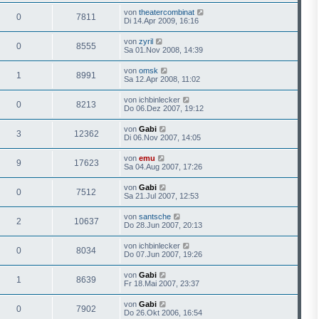
von
theatercombinat
0
7811
Di 14.Apr 2009, 16:16
von
zyril
0
8555
Sa 01.Nov 2008, 14:39
von
omsk
1
8991
Sa 12.Apr 2008, 11:02
von
ichbinlecker
0
8213
Do 06.Dez 2007, 19:12
von
Gabi
3
12362
Di 06.Nov 2007, 14:05
von
emu
9
17623
Sa 04.Aug 2007, 17:26
von
Gabi
0
7512
Sa 21.Jul 2007, 12:53
von
santsche
2
10637
Do 28.Jun 2007, 20:13
von
ichbinlecker
0
8034
Do 07.Jun 2007, 19:26
von
Gabi
1
8639
Fr 18.Mai 2007, 23:37
von
Gabi
0
7902
Do 26.Okt 2006, 16:54