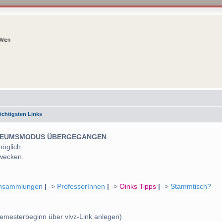
 Wien
ichtigsten Links
 MUSEUMSMODUS ÜBERGEGANGEN
möglich,
wecken.
nsammlungen
|
->
ProfessorInnen
|
->
Oinks Tipps
|
->
Stammtisch?
emesterbeginn über vlvz-Link anlegen)