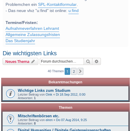
Problemchen ein
SPL-Kontaktformular
.
- Das neue vlvz "u:find" ist online:
u:find
Termine/Fristen:
Aufnahmeverfahren Lehramt
Allgemeine Zulassungsfristen
Das Studienjahr
Die wichtigsten Links
Suche
Erweiterte Suche
Neues Thema
1
2
Nächste
40 Themen
Bekanntmachungen
Wichtige Links zum Studium
Letzter Beitrag von
Oink
«
Di 18.Sep 2012, 0:00
Antworten:
1
Themen
Mitschriftenbörsen etc.
Letzter Beitrag von
eiren
«
Do 07.Aug 2014, 9:25
Antworten:
8
Digital Humanities / Digitale Geisteswissenschaften