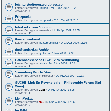
leichterstudieren.wordpress.com
Letzter Beitrag von
Philipp8
«
Mi 11.Jan 2012, 19:26
Antworten:
7
Fritzpunkt
Letzter Beitrag von
Fritzpunkt
«
Mi 13.Mai 2009, 23:15
Info-Links zum Studium
Letzter Beitrag von
In-sei-da
«
Mo 20.Apr 2009, 12:05
Antworten:
12
theatercombinat
Letzter Beitrag von
theatercombinat
«
Di 14.Apr 2009, 16:16
derStandard.at-Archiv
Letzter Beitrag von
zyril
«
Sa 01.Nov 2008, 14:39
Datenbankservice UBW / VPN Verbindung
Letzter Beitrag von
omsk
«
Sa 12.Apr 2008, 11:02
Antworten:
1
Sammlung VanDerStaal
Letzter Beitrag von
ichbinlecker
«
Do 06.Dez 2007, 19:12
SUCHE: Link für Psychologie + Philosophie Forum (Uni
Wien)
Letzter Beitrag von
Gabi
«
Di 06.Nov 2007, 14:05
Antworten:
3
MeinProf.at
Letzter Beitrag von
emu
«
Sa 04.Aug 2007, 17:26
Antworten:
9
Im Wiki