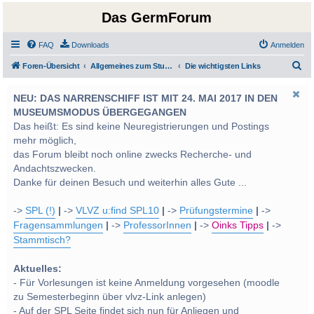
Das GermForum
FAQ
Downloads
Anmelden
S
Foren-Übersicht
Allgemeines zum Studium und Studentenleben
Die wichtigsten Links
u
NEU: DAS NARRENSCHIFF IST MIT 24. MAI 2017 IN DEN
c
MUSEUMSMODUS ÜBERGEGANGEN
h
Das heißt: Es sind keine Neuregistrierungen und Postings
e
mehr möglich,
das Forum bleibt noch online zwecks Recherche- und
Andachtszwecken.
Danke für deinen Besuch und weiterhin alles Gute ...
->
SPL (!)
|
->
VLVZ u:find SPL10
|
->
Prüfungstermine
|
->
Fragensammlungen
|
->
ProfessorInnen
|
->
Oinks Tipps
|
->
Stammtisch?
Aktuelles:
- Für Vorlesungen ist keine Anmeldung vorgesehen (moodle
zu Semesterbeginn über vlvz-Link anlegen)
- Auf der SPL Seite findet sich nun für Anliegen und