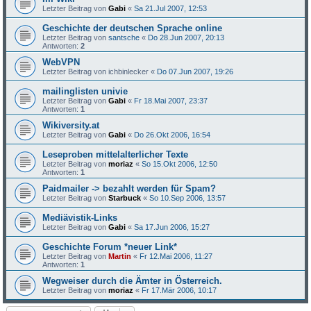
Letzter Beitrag von
Gabi
«
Sa 21.Jul 2007, 12:53
Geschichte der deutschen Sprache online
Letzter Beitrag von
santsche
«
Do 28.Jun 2007, 20:13
Antworten:
2
WebVPN
Letzter Beitrag von
ichbinlecker
«
Do 07.Jun 2007, 19:26
mailinglisten univie
Letzter Beitrag von
Gabi
«
Fr 18.Mai 2007, 23:37
Antworten:
1
Wikiversity.at
Letzter Beitrag von
Gabi
«
Do 26.Okt 2006, 16:54
Leseproben mittelalterlicher Texte
Letzter Beitrag von
moriaz
«
So 15.Okt 2006, 12:50
Antworten:
1
Paidmailer -> bezahlt werden für Spam?
Letzter Beitrag von
Starbuck
«
So 10.Sep 2006, 13:57
Mediävistik-Links
Letzter Beitrag von
Gabi
«
Sa 17.Jun 2006, 15:27
Geschichte Forum *neuer Link*
Letzter Beitrag von
Martin
«
Fr 12.Mai 2006, 11:27
Antworten:
1
Wegweiser durch die Ämter in Österreich.
Letzter Beitrag von
moriaz
«
Fr 17.Mär 2006, 10:17