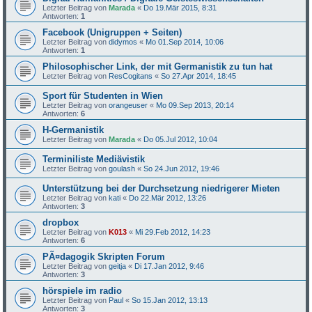
Letzter Beitrag von
Marada
«
Do 19.Mär 2015, 8:31
Antworten:
1
Facebook (Unigruppen + Seiten)
Letzter Beitrag von
didymos
«
Mo 01.Sep 2014, 10:06
Antworten:
1
Philosophischer Link, der mit Germanistik zu tun hat
Letzter Beitrag von
ResCogitans
«
So 27.Apr 2014, 18:45
Sport für Studenten in Wien
Letzter Beitrag von
orangeuser
«
Mo 09.Sep 2013, 20:14
Antworten:
6
H-Germanistik
Letzter Beitrag von
Marada
«
Do 05.Jul 2012, 10:04
Terminiliste Mediävistik
Letzter Beitrag von
goulash
«
So 24.Jun 2012, 19:46
Unterstützung bei der Durchsetzung niedrigerer Mieten
Letzter Beitrag von
kati
«
Do 22.Mär 2012, 13:26
Antworten:
3
dropbox
Letzter Beitrag von
K013
«
Mi 29.Feb 2012, 14:23
Antworten:
6
PÃ¤dagogik Skripten Forum
Letzter Beitrag von
geitja
«
Di 17.Jan 2012, 9:46
Antworten:
3
hörspiele im radio
Letzter Beitrag von
Paul
«
So 15.Jan 2012, 13:13
Antworten:
3